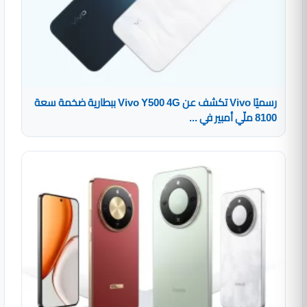
رسميًا Vivo تكشف عن Vivo Y500 4G ببطارية ضخمة سعة
8100 ملّي أمبير في ...