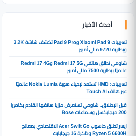
أحدث الأخبار
تسريبات Xiaomi Pad 9 وPad 9 Pro تكشف شاشة 3.2K
وبطارية 9720 مللي أمبير
شاومي تطلق هاتفي Redmi 17 5G وRedmi 17 4G
عالميًا ببطارية 7500 مللي أمبير
تسريبات: HMD تستعد لإحياء هوية Nokia Lumia عالميًا
عبر هاتف Touch AI
قبل الإطلاق.. شاومي تستعرض مزايا هاتفها القادم بكاميرا
200 ميجابكسل وسماعات Bose
ايسر تطلق حاسوب Acer Swift Go الاقتصادي بمعالج
Ryzen 5 6600H وذاكرة 16 جيجابايت