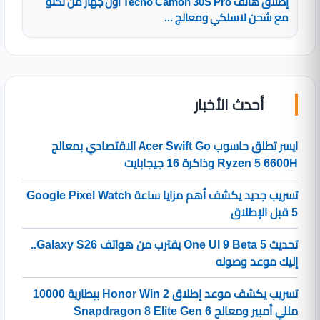
إطلاق هاتف Tecno Camon 30S Pro أول جهاز من تكنو
مع شحن لاسلكي ومعالج ...
أحدث الأخبار
ايسر تطلق حاسوب Acer Swift Go الاقتصادي بمعالج
Ryzen 5 6600H وذاكرة 16 جيجابايت
تسريب جديد يكشف أهم مزايا ساعة Google Pixel Watch
5 قبل الإطلاق
تحديث One UI 9 Beta 5 يقترب من هواتف Galaxy S26..
إليك موعد وصوله
تسريب يكشف موعد إطلاق Honor Win 2 ببطارية 10000
مللي أمبير ومعالج Snapdragon 8 Elite Gen 6