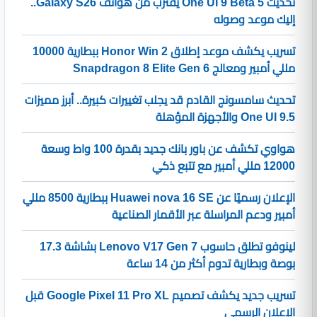
تحديث One UI 9 Beta 5 يقترب من هواتف Galaxy S26..
إليك موعد وصوله
تسريب يكشف موعد إطلاق Honor Win 2 ببطارية 10000
مللي أمبير ومعالج Snapdragon 8 Elite Gen 6
تحديث سامسونج القادم قد يجلب تغييرات كبيرة.. أبرز مميزات
One UI 9.5 والأجهزة المؤهلة
هواوي تكشف عن باور بانك جديد بقدرة 100 واط وسعة
12000 مللي أمبير مع تتبع ذكي
الإعلان رسميًا عن Huawei nova 16 SE ببطارية 8500 مللي
أمبير ودعم المراسلة عبر الأقمار الصناعية
لينوفو تطلق حاسوب Lenovo V17 Gen 7 بشاشة 17.3
بوصة وبطارية تدوم أكثر من 14 ساعة
تسريب جديد يكشف تصميم Google Pixel 11 Pro XL قبل
الإعلان الرسمي