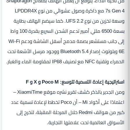
من ناحية الأداء، يُتوقع أن يعمل الهاتف بمعالج Snapdragon
7s Gen 4 مع ذاكرة وصول عشوائي من نوع LPDDR4X
وسعة تخزين من نوع UFS 2.2. كما سيضم الهاتف بطارية
بسعة 6500 مللي أمبير تدعم الشحن السريع بقدرة 100 واط
إلى جانب مستشعر بصمة مدمج أسفل الشاشة ودعم Wi-Fi
6E وبلوتوث إصدار Bluetooth 5.4 ووجود مرسل الأشعة تحت
الحمراء وتقنية NFC مع تصنيف IP68 لمقاومة الماء والغبار.
استراتيجية إعادة التسمية تتوسع: Poco M و X و F
ومن الجدير بالذكر كشف تقرير نشره موقع XiaomiTime –
اعتمادًا على أكواد Mi – أن Poco تخطط لإعادة تسمية عدد
كبير من هواتف Redmi خلال المرحلة المقبلة، لتخرج إلى
الأسواق العالمية تحت علامتها التجارية.