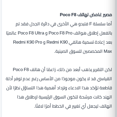
مصير غامض لهاتف Poco F8
أما سلسلة F فتبدو هي الأخرى في دائرة الجدل فقد تم
بالفعل إطلاق هواتف Poco F8 Pro و Poco F8 Ultra عالميًا
بعد إعادة تسمية هاتفي Redmi K90 و Redmi K90 Pro
Max المخصصين للسوق الصينية.
لكن التقرير يذهب أبعد من ذلك، زاعمًا أن هاتف Poco F8
القياسي قد لا يكون موجودًا من الأساس رغم عدم توفر أدلة
قاطعة تؤكد هذا الادعاء وتزداد أهمية هذا التساؤل نظرًا لأن
الهند كانت مرشحة لتكون السوق الرئيسية لإطلاق هذا
الهاتف ليجعل أي تغيير في الخطط أمرًا لافتًا.