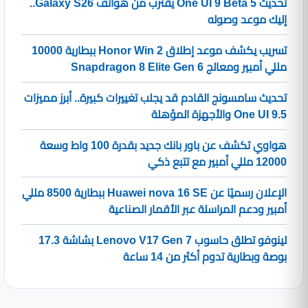
تحديث One UI 9 Beta 5 يقترب من هواتف Galaxy S26..
إليك موعد وصوله
تسريب يكشف موعد إطلاق Honor Win 2 ببطارية 10000
مللي أمبير ومعالج Snapdragon 8 Elite Gen 6
تحديث سامسونج القادم قد يجلب تغييرات كبيرة.. أبرز مميزات
One UI 9.5 والأجهزة المؤهلة
هواوي تكشف عن باور بانك جديد بقدرة 100 واط وسعة
12000 مللي أمبير مع تتبع ذكي
الإعلان رسميًا عن Huawei nova 16 SE ببطارية 8500 مللي
أمبير ودعم المراسلة عبر الأقمار الصناعية
لينوفو تطلق حاسوب Lenovo V17 Gen 7 بشاشة 17.3
بوصة وبطارية تدوم أكثر من 14 ساعة