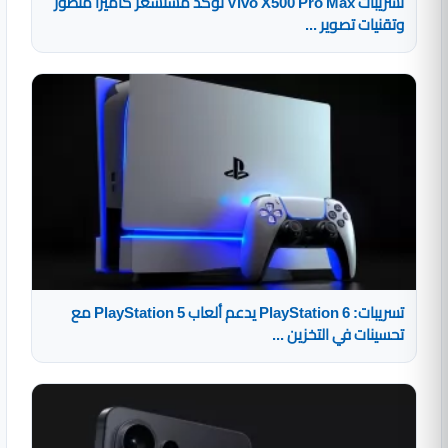
تسريبات Vivo X500 Pro Max تؤكد مستشعر كاميرا متطور
وتقنيات تصوير ...
تسريبات: PlayStation 6 يدعم ألعاب PlayStation 5 مع
تحسينات في التخزين ...