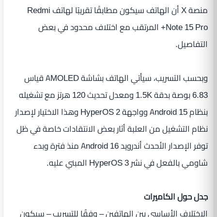
منصة X أن الهاتف سيكون مطابقًا تقريبًا لهاتف Redmi
Note 15 Pro+ المرتقب مع اختلاف محدود في بعض
التفاصيل.
وبحسب التسريب، سيأتي الهاتف بشاشة AMOLED قياس
6.83 بوصة بدقة 1.5K ومعدل تحديث 120 هرتز مع تشغيله
بنظام Android 15 وواجهة HyperOS 2 وهذا الاختيار لإصدار
نظام التشغيل من العلبة أثار بعض الانتقادات خاصة في ظل
توفر الإصدار الأحدث أندرويد Android 16 منذ فترة وبدء
شاومي بالفعل في نشر HyperOS 3 المبني عليه.
جدل حول الكاميرات
الاختلاف الأساسي بين الهاتفين – وفقًا للتسريب – سيكون