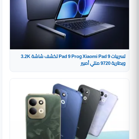
تسريبات Xiaomi Pad 9 وPad 9 Pro تكشف شاشة 3.2K
وبطارية 9720 مللي أمبير