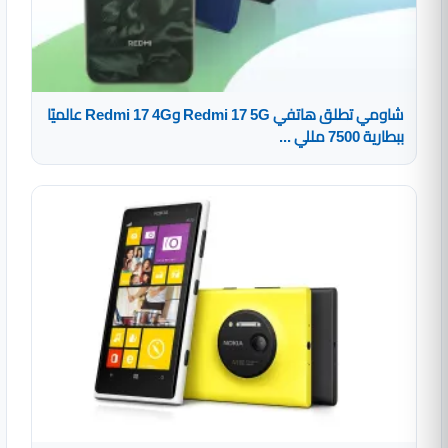
شاومي تطلق هاتفي Redmi 17 5G وRedmi 17 4G عالميًا
ببطارية 7500 مللي ...