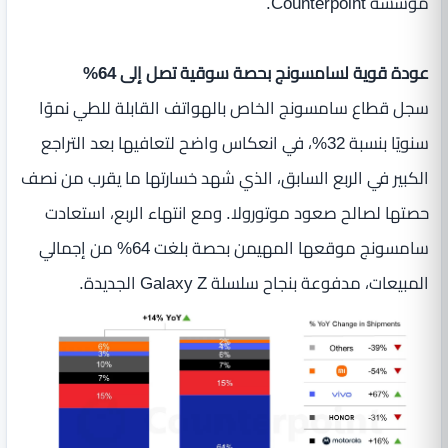
مؤسسة Counterpoint.
عودة قوية لسامسونج بحصة سوقية تصل إلى 64%
سجل قطاع سامسونج الخاص بالهواتف القابلة للطي نموًا
سنويًا بنسبة 32%، في انعكاس واضح لتعافيها بعد التراجع
الكبير في الربع السابق، الذي شهد خسارتها ما يقرب من نصف
حصتها لصالح صعود موتورولا. ومع انتهاء الربع، استعادت
سامسونج موقعها المهيمن بحصة بلغت 64% من إجمالي
المبيعات، مدفوعة بنجاح سلسلة Galaxy Z الجديدة.