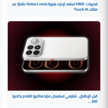
تسريبات: HMD تستعد لإحياء هوية Nokia Lumia عالميًا عبر
هاتف Touch AI
قبل الإطلاق.. شاومي تستعرض مزايا هاتفها القادم بكاميرا
200 ...