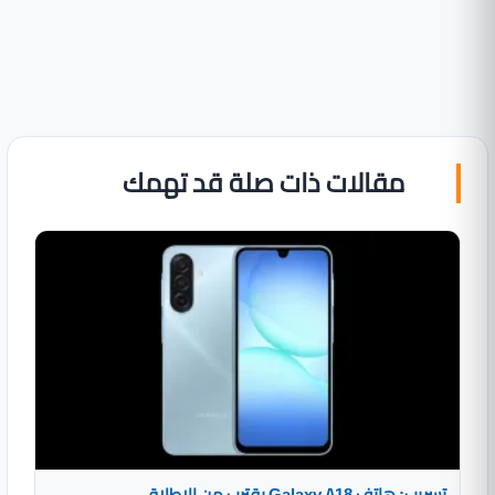
مقالات ذات صلة قد تهمك
تسريب: هاتف Galaxy A18 يقترب من الإطلاق..