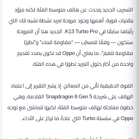
التسريب الجديد يتحدث عن هاتف متوسط الفئة لكنه مزوّد
بتقنيات قوية، أهمها وجود مروحة تبريد نشطة تشبه تلك التي
رأيناها سابقًا في K13 Turbo Pro. الجديد هنا أن المروحة
ستكون — وفقًا للمسرّب — “مقاومة للماء” و”نظريًا
مقاومة للغبار”، ما يعني أن Oppo قد تكون بصدد تقديم
واحدة من أكثر حلول التبريد تطورًا في هذه الفئة.
القوة الحقيقية تأتي من المعالج، إذ يشير التقرير إلى اعتماد
الهاتف على شريحة Snapdragon 8 Gen 5 القادمة، وهي
خطوة مفاجئة لهاتف متوسط الفئة، لكنها تتماشى مع توجه
Oppo في سلسلة Turbo التي عادةً ما تركز على الأداء.