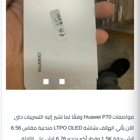
مواصفات Huawei P70 وفقًا لما تشير إليه التسريبات حتى
الآن يأتي الهاتف بشاشة LTPO OLED منحنية مقاس 6.56
إنش بدقة 1.5K وقطر أكبر بحجم 6.76 إنش على الثلاثة