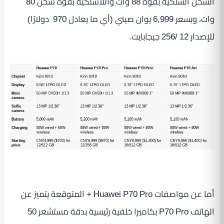
الشحن السلكية بقوة 88 وات واللاسلكية بقوة شحن 80
وات، وبسعر 6,999 يوان صيني (أي ما يعادل 970 دولارًا)
للإصدار 12 /256 جيجابايت.
أما عن مواصفات Huawei P70 Pro + المتوقعة يتميز عن
الهاتف P70 Pro بكاميرا خلفية رئيسية بدقة مستشعر 50