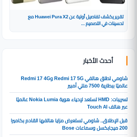
تقرير يكشف تفاصيل أولية عن Huawei Pura X2 مع
تحسينات في التصميم ...
أحدث الأخبار
شاومي تطلق هاتفي Redmi 17 5G وRedmi 17 4G
عالميًا ببطارية 7500 مللي أمبير
تسريبات: HMD تستعد لإحياء هوية Nokia Lumia عالميًا
عبر هاتف Touch AI
قبل الإطلاق.. شاومي تستعرض مزايا هاتفها القادم بكاميرا
200 ميجابكسل وسماعات Bose