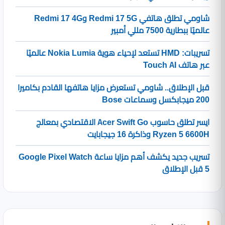
شاومي تطلق هاتفي Redmi 17 5G وRedmi 17 4G
عالميًا ببطارية 7500 مللي أمبير
تسريبات: HMD تستعد لإحياء هوية Nokia Lumia عالميًا
عبر هاتف Touch AI
قبل الإطلاق.. شاومي تستعرض مزايا هاتفها القادم بكاميرا
200 ميجابكسل وسماعات Bose
ايسر تطلق حاسوب Acer Swift Go الاقتصادي بمعالج
Ryzen 5 6600H وذاكرة 16 جيجابايت
تسريب جديد يكشف أهم مزايا ساعة Google Pixel Watch
5 قبل الإطلاق