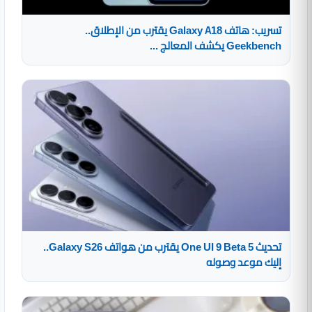
تسريب: هاتف Galaxy A18 يقترب من الإطلاق..
Geekbench يكشف المعالج ...
تحديث One UI 9 Beta 5 يقترب من هواتف Galaxy S26..
إليك موعد وصوله