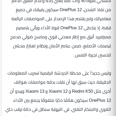
لاسلكي بقوة 50 وات، مما يعني راحة وعدم القلق الدائم
من نفاذ الشحن، OnePlus 12 سيكون رفيقك في جميع
مغامراتك ولم يقتصر هذا الإصدار على المواصفات الرائعة
فقط، إذ يتخطى OnePlus 12 قوة الأداء ويأتي بتصميم
مميزفريد أنيق مع إطار معدني قوي وماسح ضوئي مدمج
لبصمات الأصابع، ضمن عناصر الأمان ونظام اهتزاز محسّن
لتحسين تجربة اللمس.
وليس جديداً على محطة الدردشة الرقمية تسريب المعلومات
الدقيقة، حيث سبق لها أن نقلت بدقة مواصفات هواتف
أخرى مثل Redmi K50 و Xiaomi 12 و Xiaomi 13 ويبدو أن
OnePlus 12 سيكون هاتفًا ذكيًا متفوقًا يجمع بين الأداء
القوي والابتكار التقني، في النهاية سنظل في حالة ترقب حتي