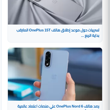
تسريبات حول موعد إطلاق هاتف OnePlus 15T المترقب
بداية الربع ...
رصد هاتف OnePlus Nord 6 علي منصات اعتماد عالمية