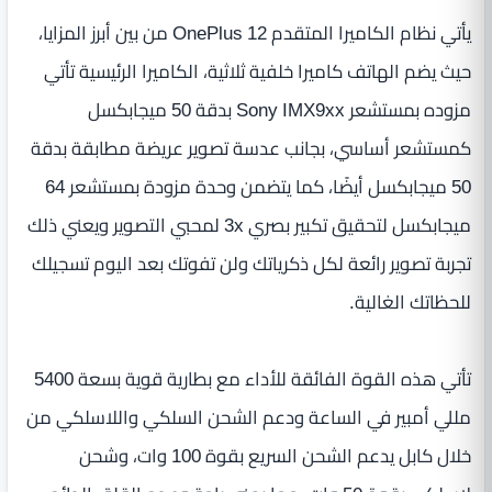
يأتي نظام الكاميرا المتقدم OnePlus 12 من بين أبرز المزايا،
حيث يضم الهاتف كاميرا خلفية ثلاثية، الكاميرا الرئيسية تأتي
مزوده بمستشعر Sony IMX9xx بدقة 50 ميجابكسل
كمستشعر أساسي، بجانب عدسة تصوير عريضة مطابقة بدقة
50 ميجابكسل أيضًا، كما يتضمن وحدة مزودة بمستشعر 64
ميجابكسل لتحقيق تكبير بصري 3x لمحبي التصوير ويعني ذلك
تجربة تصوير رائعة لكل ذكرياتك ولن تفوتك بعد اليوم تسجيلك
للحظاتك الغالية.
تأتي هذه القوة الفائقة للأداء مع بطارية قوية بسعة 5400
مللي أمبير في الساعة ودعم الشحن السلكي واللاسلكي من
خلال كابل يدعم الشحن السريع بقوة 100 وات، وشحن