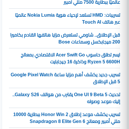
عالميًا ببطارية 7500 مللي أمبير
تسريبات: HMD تستعد لإحياء هوية Nokia Lumia عالميًا
عبر هاتف Touch AI
قبل الإطلاق.. شاومي تستعرض مزايا هاتفها القادم بكاميرا
200 ميجابكسل وسماعات Bose
ايسر تطلق حاسوب Acer Swift Go الاقتصادي بمعالج
Ryzen 5 6600H وذاكرة 16 جيجابايت
تسريب جديد يكشف أهم مزايا ساعة Google Pixel Watch
5 قبل الإطلاق
تحديث One UI 9 Beta 5 يقترب من هواتف Galaxy S26..
إليك موعد وصوله
تسريب يكشف موعد إطلاق Honor Win 2 ببطارية 10000
مللي أمبير ومعالج Snapdragon 8 Elite Gen 6