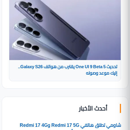
تحديث One UI 9 Beta 5 يقترب من هواتف Galaxy S26..
إليك موعد وصوله
أحدث الأخبار
شاومي تطلق هاتفي Redmi 17 5G وRedmi 17 4G