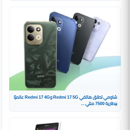
شاومي تطلق هاتفي Redmi 17 5G وRedmi 17 4G عالميًا
ببطارية 7500 مللي ...