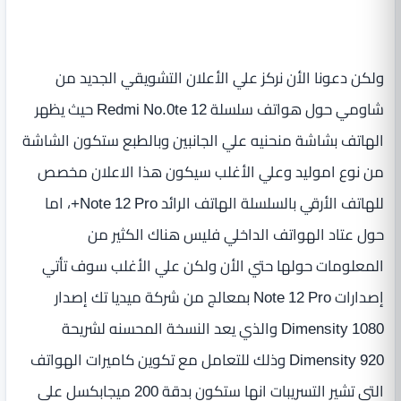
ولكن دعونا الأن نركز علي الأعلان التشويقي الجديد من
شاومي حول هواتف سلسلة Redmi No.0te 12 حيث يظهر
الهاتف بشاشة منحنيه علي الجانبين وبالطبع ستكون الشاشة
من نوع اموليد وعلي الأغلب سيكون هذا الاعلان مخصص
للهاتف الأرقي بالسلسلة الهاتف الرائد Note 12 Pro+، اما
حول عتاد الهواتف الداخلي فليس هناك الكثير من
المعلومات حولها حتي الأن ولكن علي الأغلب سوف تأتي
إصدارات Note 12 Pro بمعالج من شركة ميديا تك إصدار
Dimensity 1080 والذي يعد النسخة المحسنه لشريحة
Dimensity 920 وذلك للتعامل مع تكوين كاميرات الهواتف
التي تشير التسريبات انها ستكون بدقة 200 ميجابكسل علي