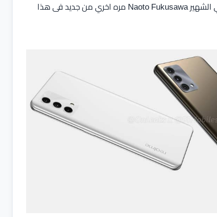
بعض التسريبات حول تعاون شركة ريلمي مع المصمم الياباني الشهير Naoto Fukusawa مره اخري من جديد فى هذا