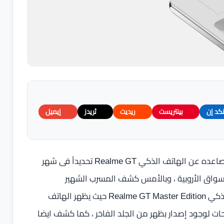
نكد إن
بينتريست
ريديت
ثريدز
إيميل
فى الربع الأول من العام الجاري 2021 أعلنت شركة ريلمي الصاعده عن الهاتف الذكي Realme GT تحديداً فى شهر
أسواق الأروبية ، وبالأمس كشف المسرب الشهير
@OnLeaks عن تصميم لإصدار جديد للهاتف بأسم الهاتف الذكي Realme GT Master Edition حيث يظهر الهاتف
حات لوجود إصدار بظهر من الجلد الفاخر ، كما كشف ايضا