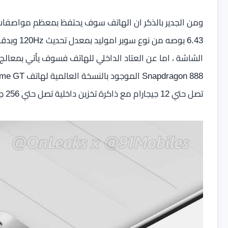
ومن الجدير بالذكر ان الهاتف سوف يحتفظ بمعظم مواصفات
تصل حتي 12 جيجارام مع ذاكرة تخزين داخلية تصل حتي 256 جيجابايت كما يأتي الهاتف بسُمك 8 مم ويزن 174 جرام .