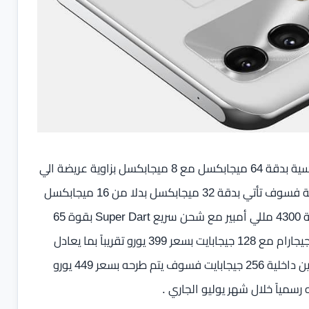
كما أن الهاتف سوف ياتي مزوداً بثلاثة كاميرات خلفية الأساسية بدقة 64 ميجابكسل مع 8 ميجابكسل بزاوية عريضة الي
جانب مستشعر عمق بدقة 2 ميجابكسل ، اما الكامير الأمامية فسوف تأتي بدقة 32 ميجابكسل بدلا من 16 ميجابكسل
بالإصدار الأساسي ومن المتوقع ان تأتي بطارية الهاتف بسعة 4300 مللي أمبير مع شحن سريع Super Dart بقوة 65
وات ، اما حول تسعير الهاتف فمن المتوقع أن يأتي إصدار 8 جيجارام مع 128 جيجابايت بسعر 399 يورو تقريباً بما يعادل
7400 جنيه مصري تقريباً ، أما إصدار 12 جيجارام مع ذاكرة تخزين داخلية 256 جيجابايت فسوف يتم طرحه بسعر 449 يورو