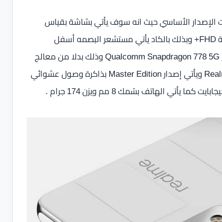
 الإصدار الأساسي حيث انه سوف يأتي بشاشة بقياس
6.43 بوصه من نوع سوبر اموليد بمعدل تحديث 120Hz وبدقة FHD+ وبذلك بالكاد يأتي مستشعر البصمه أسفل
الشاشة ، اما عن العتاد الداخلي للهاتف فسوف يأتي بمعالج Qualcomm Snapdragon 778 5G وذلك بدلا من معالج
Snapdragon 888 الموجود بالنسخة العالمية لهاتف Realme GT ويأتي إصدار Master Edition بذاكرة وصول عشوائي