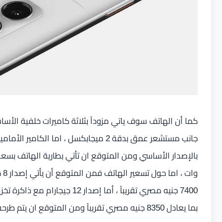
بما يعادل 8350 جنيه مصري تقريباً ومن المتوقع ان يتم طرحه رسمياً خلال شهر يوليو الجاري .