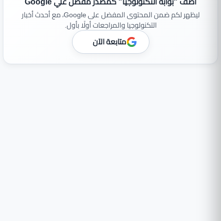
أضف "بوابة التكنولوجيا" كمصدر مفضل علي Google
ليظهر لكم ضمن المحتوى المفضل على Google، مع أحدث أخبار
التكنولوجيا والمراجعات أولًا بأول.
متابعة الآن