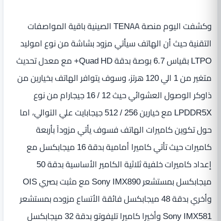
وكشفت اليوم منصة TENAA الصينية باقية المواصفات
التقنية حيث أن الهاتف سيأتي مزود بشاشة من نوع اموليد
LTPO بقياس 6.7 بوصة بدقة Quad HD+ مع معدل تحديث
متغير من 1 الي 120 هرتز، وسوف يتوافر الهاتف بخيارين من
ذاوكر الوصول العشوائي حيث 12 / 16 جيجارام من نوع
LPDDR5X مع خيارين 256 / 512 جيجابايت علي التوالي، اما
حول تكوين كاميرات الهاتف فسوف يأتي مزوداً بأربعة
كاميرات حيث تأتي كاميرا أمامية بدقة 16 ميجابكسل مع
إعداد كاميرات خلفية ثلاثية الكامير الأساسية بدقة 50
ميجابكسل بمستشعر Sony IMX890 مع مثبت بصري OIS
وأخري بدقة 48 ميجابكسل فائقة الأتساع مزوده بمستشعر
Sony IMX581 وأخيرا كاميرا تليفوتو بدقة 32 ميجابكسل