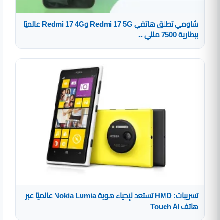
شاومي تطلق هاتفي Redmi 17 5G وRedmi 17 4G عالميًا
ببطارية 7500 مللي ...
تسريبات: HMD تستعد لإحياء هوية Nokia Lumia عالميًا عبر
هاتف Touch AI