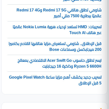
شاومي تطلق هاتفي Redmi 17 5G وRedmi 17 4G
عالميًا ببطارية 7500 مللي أمبير
تسريبات: HMD تستعد لإحياء هوية Nokia Lumia عالميًا
عبر هاتف Touch AI
قبل الإطلاق.. شاومي تستعرض مزايا هاتفها القادم بكاميرا
200 ميجابكسل وسماعات Bose
ايسر تطلق حاسوب Acer Swift Go الاقتصادي بمعالج
Ryzen 5 6600H وذاكرة 16 جيجابايت
تسريب جديد يكشف أهم مزايا ساعة Google Pixel Watch
5 قبل الإطلاق