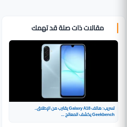
مقالات ذات صلة قد تهمك
تسريب: هاتف Galaxy A18 يقترب من الإطلاق..
Geekbench يكشف المعالج ...