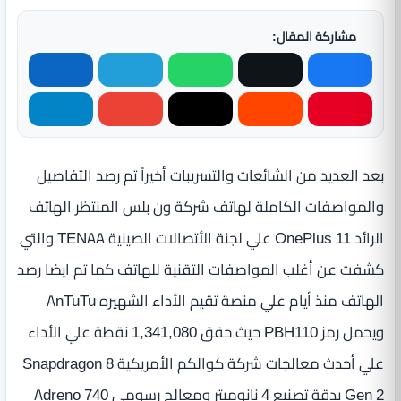
مشاركة المقال:
بعد العديد من الشائعات والتسريبات أخيراً تم رصد التفاصيل
والمواصفات الكاملة لهاتف شركة ون بلس المنتظر الهاتف
الرائد OnePlus 11 علي لجنة الأتصالات الصينية TENAA والتي
كشفت عن أغلب المواصفات التقنية للهاتف كما تم ايضا رصد
الهاتف منذ أيام علي منصة تقيم الأداء الشهيره AnTuTu
ويحمل رمز PBH110 حيث حقق 1,341,080 نقطة علي الأداء
علي أحدث معالجات شركة كوالكم الأمريكية Snapdragon 8
Gen 2 بدقة تصنيع 4 نانوميتر ومعالج رسومي Adreno 740