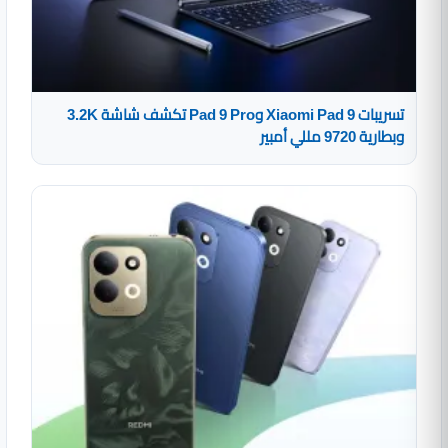
تسريبات Xiaomi Pad 9 وPad 9 Pro تكشف شاشة 3.2K
وبطارية 9720 مللي أمبير