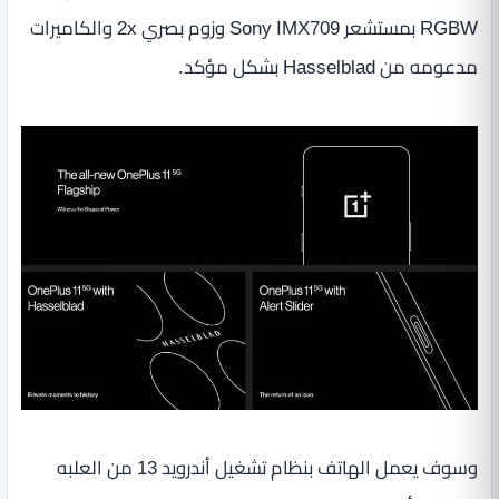
RGBW بمستشعر Sony IMX709 وزوم بصري 2x والكاميرات
مدعومه من Hasselblad بشكل مؤكد.
وسوف يعمل الهاتف بنظام تشغيل أندرويد 13 من العلبه