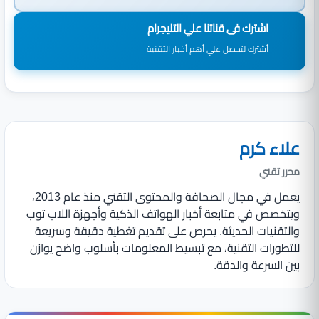
اشترك فى قناتنا علي التليجرام
أشترك لتحصل علي أهم أخبار التقنية
علاء كرم
محرر تقني
يعمل في مجال الصحافة والمحتوى التقني منذ عام 2013،
ويتخصص في متابعة أخبار الهواتف الذكية وأجهزة اللاب توب
والتقنيات الحديثة. يحرص على تقديم تغطية دقيقة وسريعة
للتطورات التقنية، مع تبسيط المعلومات بأسلوب واضح يوازن
بين السرعة والدقة.