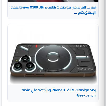
تسريب المزيد من مواصفات هاتف vivo X300 Ultra واعتماد
الإطلاق خارج ...
رصد مواصفات هاتف Nothing Phone 3 علي منصة
Geekbench