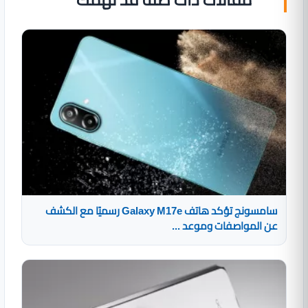
سامسونج تؤكد هاتف Galaxy M17e رسميًا مع الكشف
عن المواصفات وموعد ...