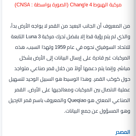
مركبة الهبوط Chang'e 4 (الصورة بواسطة : CNSA)
من المعروف أن الجانب البعيد من القمر لا يواجه الأرض بداً،
والذي لم يتم رؤية قط إلا بفضل تحرك مركبة Luna 3 التابعة
للاتحاد السوفيتي نحوه في عام 1959 ولهذا السبب، هذه
المركبات غير قادرة على إرسال البيانات إلى الأرض بشكل
مباشر، وإنما يتم دعمها أولاً من خلال قمر صناعي متواجد
حول كوكب القمر. وهذا الوسيط هو السبيل الوحيد لتسهيل
عملية الاتصال بين المركبات ومعالجيها على الأرض. القمر
الصناعي المعني هو Queqiao والمعروف باسم قمر الترحيل
وهو المسؤول عن جمع البيانات.
المصدر