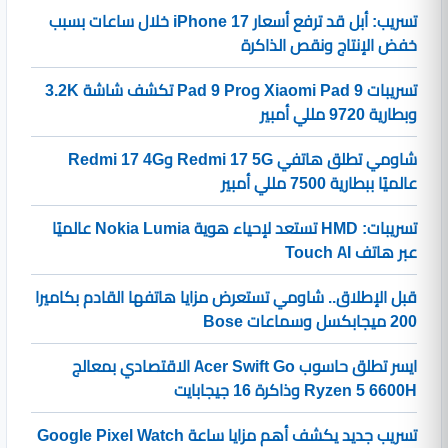
تسريب: أبل قد ترفع أسعار iPhone 17 خلال ساعات بسبب
خفض الإنتاج ونقص الذاكرة
تسريبات Xiaomi Pad 9 وPad 9 Pro تكشف شاشة 3.2K
وبطارية 9720 مللي أمبير
شاومي تطلق هاتفي Redmi 17 5G وRedmi 17 4G
عالميًا ببطارية 7500 مللي أمبير
تسريبات: HMD تستعد لإحياء هوية Nokia Lumia عالميًا
عبر هاتف Touch AI
قبل الإطلاق.. شاومي تستعرض مزايا هاتفها القادم بكاميرا
200 ميجابكسل وسماعات Bose
ايسر تطلق حاسوب Acer Swift Go الاقتصادي بمعالج
Ryzen 5 6600H وذاكرة 16 جيجابايت
تسريب جديد يكشف أهم مزايا ساعة Google Pixel Watch