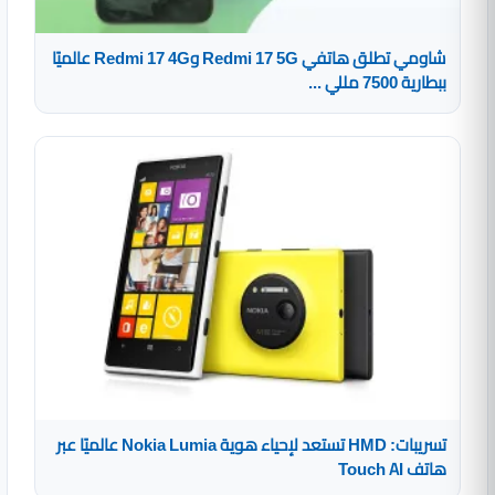
شاومي تطلق هاتفي Redmi 17 5G وRedmi 17 4G عالميًا
ببطارية 7500 مللي ...
تسريبات: HMD تستعد لإحياء هوية Nokia Lumia عالميًا عبر
هاتف Touch AI