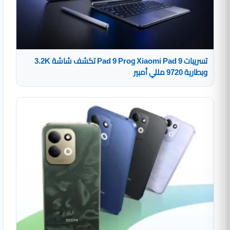
تسريبات Xiaomi Pad 9 وPad 9 Pro تكشف شاشة 3.2K
وبطارية 9720 مللي أمبير