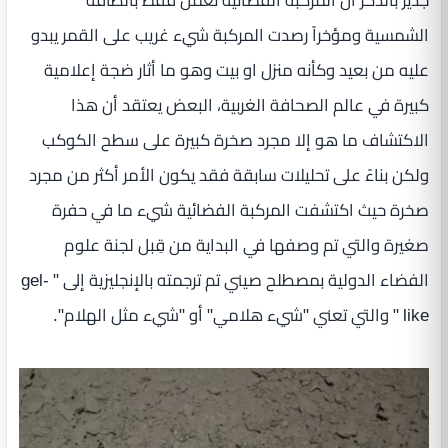
جدير بالذكر أن المركبة الفضائية تعمل فقط بالطاقة
الشمسية ومؤخراً رصدت المركبة شيء غريب على القمر يبدو
عليه من بعيد وكأنه منزل او بيت وهو ما أثار ضجة إعلامية
كبيرة في عالم الصحافة الغربية، البعض يعتقد أن هذا
الاكتشاف ما هو إلا مجرد صخرة كبيرة على سطح الكوكب
ولكن بناءً على تحليلات سابقة فقد يكون الأمر أكثر من مجرد
صخرة حيث اكتشفت المركبة الفضائية شيء ما في حفرة
صغيرة والتي تم وصفها في البداية من قِبل لجنة علوم
الفضاء الدولية بمصطلح صيني تم ترجمته بالإنجليزية إلى " gel-
like " والتي تعني "شيء هلامي" أو "شيء مثل الهلام".