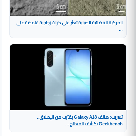
المركبة الفضائية الصينية تعثر على كرات زجاجية غامضة على
...
تسريب: هاتف Galaxy A18 يقترب من الإطلاق..
Geekbench يكشف المعالج ...