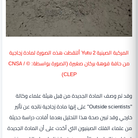
المركبة الصينية Yutu 2 ألتقطت هذه الصورة لمادة زجاجية
من حافة فوهة بركان صغيرة (الصورة بواسطة: © CNSA /
CLEP)
وقد تم وصف المادة الجديدة من قِبل هيئة علماء وكالة
"Outside scientists" على إنها مادة زجاجية ناتجه عن تأثير
خارجي وقد تبين صحة هذا التحليل بعدما أفادت دراسة حديثة
من علماء الفلك الصينيون التي أكدت على أن المادة الجديدة