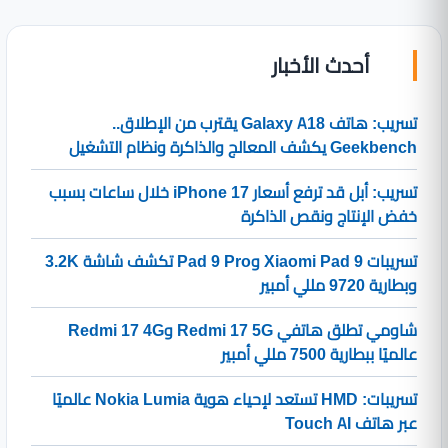
أحدث الأخبار
تسريب: هاتف Galaxy A18 يقترب من الإطلاق..
Geekbench يكشف المعالج والذاكرة ونظام التشغيل
تسريب: أبل قد ترفع أسعار iPhone 17 خلال ساعات بسبب
خفض الإنتاج ونقص الذاكرة
تسريبات Xiaomi Pad 9 وPad 9 Pro تكشف شاشة 3.2K
وبطارية 9720 مللي أمبير
شاومي تطلق هاتفي Redmi 17 5G وRedmi 17 4G
عالميًا ببطارية 7500 مللي أمبير
تسريبات: HMD تستعد لإحياء هوية Nokia Lumia عالميًا
عبر هاتف Touch AI