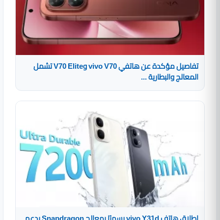
تفاصيل مؤكدة عن هاتفي vivo V70 وV70 Elite تشمل
المعالج والبطارية ...
إطلاق هاتف vivo Y31d رسميًا بمعالج Snapdragon يدعم