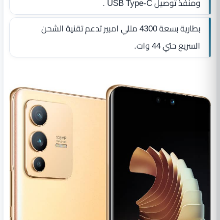
ومنفذ توصيل USB Type-C .
بطارية بسعة 4300 مللي امبير تدعم تقنية الشحن
السريع حتي 44 وات.