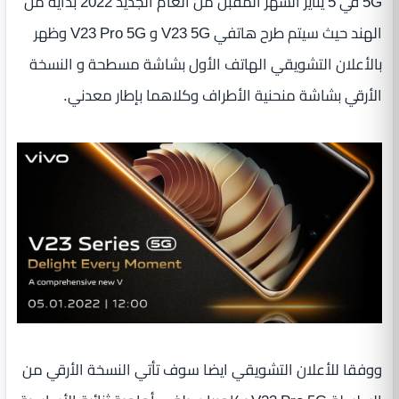
5G في 5 يناير الشهر المقبل من العام الجديد 2022 بداية من
الهند حيث سيتم طرح هاتفي V23 5G و V23 Pro 5G وظهر
بالأعلان التشويقي الهاتف الأول بشاشة مسطحة و النسخة
الأرقي بشاشة منحنية الأطراف وكلاهما بإطار معدني.
ووفقا للأعلان التشويقي ايضا سوف تأتي النسخة الأرقي من