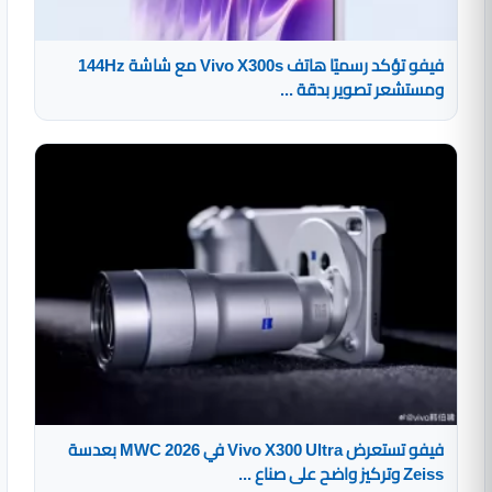
فيفو تؤكد رسميًا هاتف Vivo X300s مع شاشة 144Hz
ومستشعر تصوير بدقة ...
فيفو تستعرض Vivo X300 Ultra في MWC 2026 بعدسة
Zeiss وتركيز واضح على صناع ...