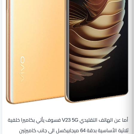
أما عن الهاتف التقليدي V23 5G فسوف يأتي بكاميرا خلفية
ثلاثية الأساسية بدقة 64 ميجابيكسل الي جانب كاميرتين