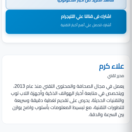
اشترك فى قناتنا علي التليجرام
أشترك لتحصل علي أهم أخبار التقنية
علاء كرم
محرر تقني
يعمل في مجال الصحافة والمحتوى التقني منذ عام 2013،
ويتخصص في متابعة أخبار الهواتف الذكية وأجهزة اللاب توب
والتقنيات الحديثة. يحرص على تقديم تغطية دقيقة وسريعة
للتطورات التقنية، مع تبسيط المعلومات بأسلوب واضح يوازن
بين السرعة والدقة.