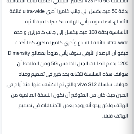
السلسلة V23 Pro 5G بكاميرا سيلفي أمامية ثنائية الأساسية
بدقة 50 ميجابكسل الي جانب كاميرا أخري ultra-wide فائقة
الأتساع، ايضا سوف يأتي الهاتف بكاميرا خلفية ثلاثية
الأساسية بدقة 108 ميجابيكسل إلى جانب كاميرتين واحده
ultra-wide فائقة الاتساع وأخري كاميرا ماكرو، كما أكدت
فيفو أن الإصدار الأرقي سوف يأتي مزوداً بمعالج Dimensity
1200 بدعم اتصالات الجيل الخامس 5G ومن الملاحظ أن
هواتف هذه السلسلة تتشابه بحد كبير فى تصميم وعتاد
هواتف سلسلة vivo S12 والتي تم الكشف عنها منذ أيام فى
الصين حيث كان من المتوقع أن تكون النسخة العالمية من
الهاتف ولكن يبدو أنه يوجد بعض الأختلافات فى تصميم
الهاتف قليلاً.