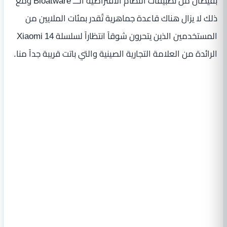
بفيضان من تطبيقات النظام الافتراضية الـــ Bloatware ومع
ذلك لا يزال هناك قاعدة جماهرية تُقدر بمئات الملايين من
المستخدمين الذين يتحرون شوقاً انتظاراً لسلسلة Xiaomi 14
الرائدة من العلامة التجارية الصينية والتي باتت قريبة جداً منا.