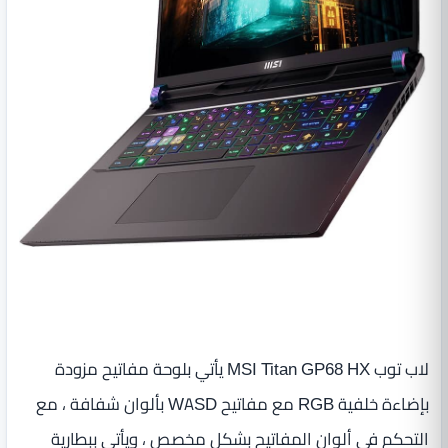
لاب توب MSI Titan GP68 HX يأتي بلوحة مفاتيح مزودة
بإضاءة خلفية RGB مع مفاتيح WASD بألوان شفافة ، مع
التحكم في ألوان المفاتيح بشكل مخصص ، ويأتي ببطارية