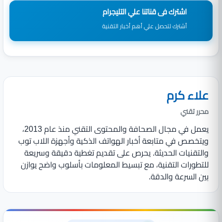
اشترك فى قناتنا علي التليجرام
أشترك لتحصل علي أهم أخبار التقنية
علاء كرم
محرر تقني
يعمل في مجال الصحافة والمحتوى التقني منذ عام 2013،
ويتخصص في متابعة أخبار الهواتف الذكية وأجهزة اللاب توب
والتقنيات الحديثة. يحرص على تقديم تغطية دقيقة وسريعة
للتطورات التقنية، مع تبسيط المعلومات بأسلوب واضح يوازن
بين السرعة والدقة.