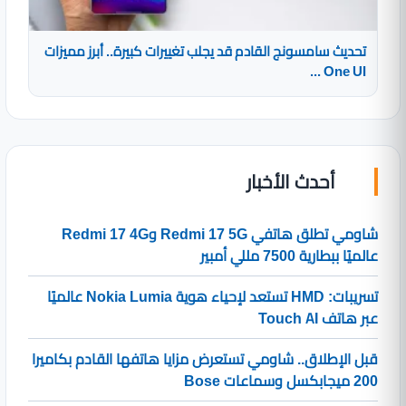
تحديث سامسونج القادم قد يجلب تغييرات كبيرة.. أبرز مميزات
One UI ...
أحدث الأخبار
شاومي تطلق هاتفي Redmi 17 5G وRedmi 17 4G
عالميًا ببطارية 7500 مللي أمبير
تسريبات: HMD تستعد لإحياء هوية Nokia Lumia عالميًا
عبر هاتف Touch AI
قبل الإطلاق.. شاومي تستعرض مزايا هاتفها القادم بكاميرا
200 ميجابكسل وسماعات Bose