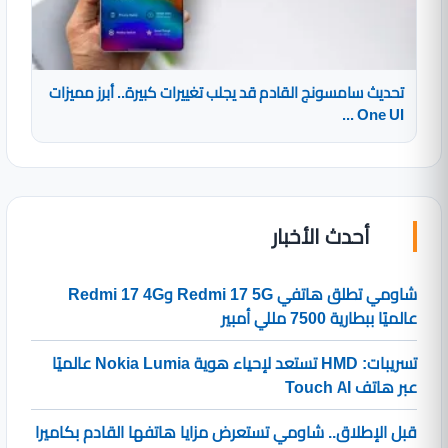
تحديث سامسونج القادم قد يجلب تغييرات كبيرة.. أبرز مميزات
One UI ...
أحدث الأخبار
شاومي تطلق هاتفي Redmi 17 5G وRedmi 17 4G
عالميًا ببطارية 7500 مللي أمبير
تسريبات: HMD تستعد لإحياء هوية Nokia Lumia عالميًا
عبر هاتف Touch AI
قبل الإطلاق.. شاومي تستعرض مزايا هاتفها القادم بكاميرا