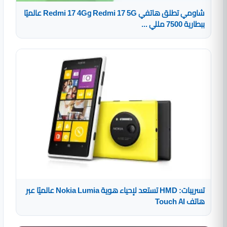
شاومي تطلق هاتفي Redmi 17 5G وRedmi 17 4G عالميًا
ببطارية 7500 مللي ...
تسريبات: HMD تستعد لإحياء هوية Nokia Lumia عالميًا عبر
هاتف Touch AI