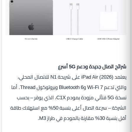
شرائح اتصال جديدة ودعم 5G أسرع
يعتمد iPad Air (2026) على شريحة N1 للاتصال المحلي،
والتي تدعم Wi-Fi 7 وBluetooth 6 وبروتوكول Thread. أما
نسخة 5G فتأتي مزودة بمودم C1X، الذي يوفر – بحسب
الشركة – سرعة اتصال أعلى بنسبة 50% مع استهلاك طاقة
أقل بنسبة 30% مقارنة بالمودم في طراز M3.