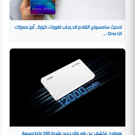
تحديث سامسونج القادم قد يجلب تغييرات كبيرة.. أبرز مميزات
One UI ...
هواوي تكشف عن باور بانك جديد بقدرة 100 واط وسعة