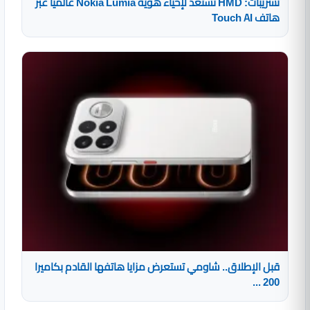
تسريبات: HMD تستعد لإحياء هوية Nokia Lumia عالميًا عبر
هاتف Touch AI
قبل الإطلاق.. شاومي تستعرض مزايا هاتفها القادم بكاميرا
200 ...