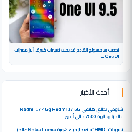
تحديث سامسونج القادم قد يجلب تغييرات كبيرة.. أبرز مميزات
One UI ...
أحدث الأخبار
شاومي تطلق هاتفي Redmi 17 5G وRedmi 17 4G
عالميًا ببطارية 7500 مللي أمبير
تسريبات: HMD تستعد لإحياء هوية Nokia Lumia عالميًا