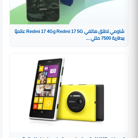
شاومي تطلق هاتفي Redmi 17 5G وRedmi 17 4G عالميًا
ببطارية 7500 مللي ...