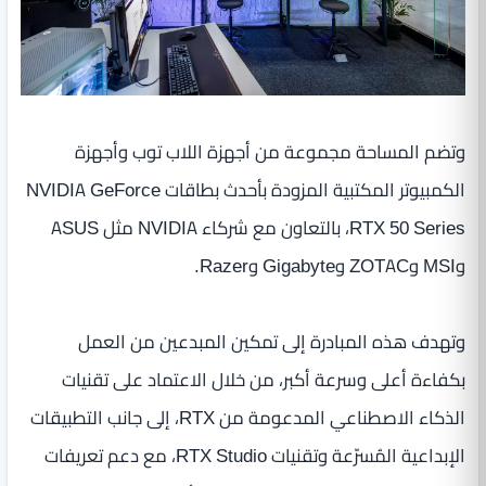
وتضم المساحة مجموعة من أجهزة اللاب توب وأجهزة
الكمبيوتر المكتبية المزودة بأحدث بطاقات NVIDIA GeForce
RTX 50 Series، بالتعاون مع شركاء NVIDIA مثل ASUS
وMSI وZOTAC وGigabyte وRazer.
وتهدف هذه المبادرة إلى تمكين المبدعين من العمل
بكفاءة أعلى وسرعة أكبر، من خلال الاعتماد على تقنيات
الذكاء الاصطناعي المدعومة من RTX، إلى جانب التطبيقات
الإبداعية المُسرّعة وتقنيات RTX Studio، مع دعم تعريفات