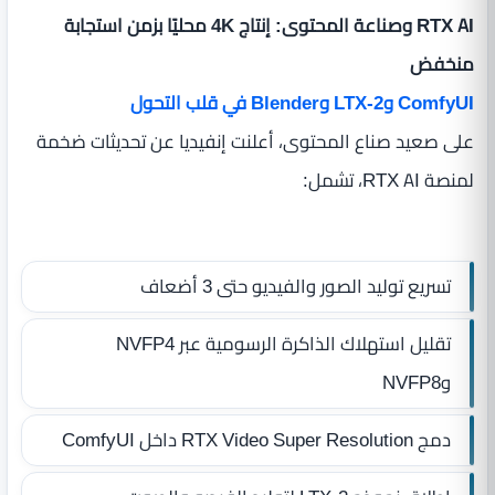
RTX AI وصناعة المحتوى: إنتاج 4K محليًا بزمن استجابة
منخفض
ComfyUI وLTX-2 وBlender في قلب التحول
على صعيد صناع المحتوى، أعلنت إنفيديا عن تحديثات ضخمة
لمنصة RTX AI، تشمل:
تسريع توليد الصور والفيديو حتى 3 أضعاف
تقليل استهلاك الذاكرة الرسومية عبر NVFP4
وNVFP8
دمج RTX Video Super Resolution داخل ComfyUI