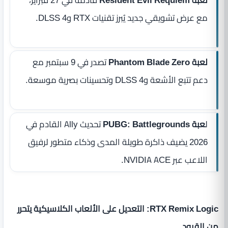
لعبة Resident Evil Requiem
قادمة في 27 فبراير،
مع عرض تشويقي جديد يُبرز تقنيات RTX وDLSS 4.
لعبة Phantom Blade Zero
تصدر في 9 سبتمبر مع
دعم تتبع الأشعة وDLSS 4 وتحسينات بصرية موسعة.
ل
عبة PUBG: Battlegrounds
تحديث Ally القادم في
2026 يضيف ذاكرة طويلة المدى وذكاء متطور لرفيق
اللاعب عبر NVIDIA ACE.
RTX Remix Logic: التعديل على الألعاب الكلاسيكية يتحرر
من القيود