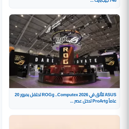
748 جيجابايت ...
ASUS تتألق في Computex 2026.. وROG تحتفل بمرور 20
عاماً وProArt تدخل عصر ...