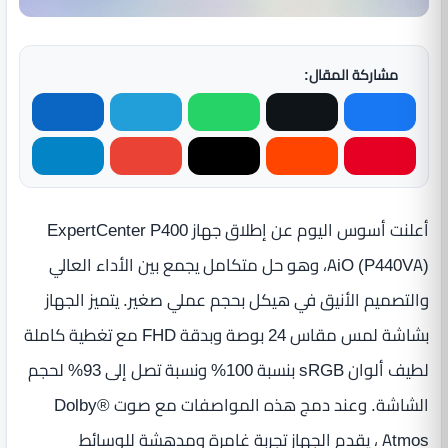
مشاركة المقال:
أعلنت أسوس اليوم عن إطلاق جهاز ExpertCenter P400
AiO (P440VA)، وهو حل متكامل يجمع بين الأداء العالي
والتصميم الأنيق في هيكل بحجم عملي صغير. يتميز الجهاز
بشاشة لمس مقاس 24 بوصة وبدقة FHD مع تغطية كاملة
لطيف ألوان sRGB بنسبة 100% ونسبة تصل إلى 93% لحجم
الشاشة. وعند دمج هذه المواصفات مع صوت Dolby®
Atmos ، يقدم الجهاز تجربة غامرة ومدهشة للوسائط