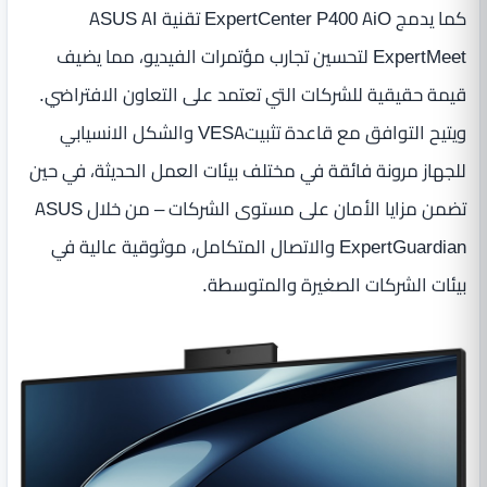
كما يدمج ExpertCenter P400 AiO تقنية ASUS AI
ExpertMeet لتحسين تجارب مؤتمرات الفيديو، مما يضيف
قيمة حقيقية للشركات التي تعتمد على التعاون الافتراضي.
ويتيح التوافق مع قاعدة تثبيتVESA والشكل الانسيابي
للجهاز مرونة فائقة في مختلف بيئات العمل الحديثة، في حين
تضمن مزايا الأمان على مستوى الشركات – من خلال ASUS
ExpertGuardian والاتصال المتكامل، موثوقية عالية في
بيئات الشركات الصغيرة والمتوسطة.