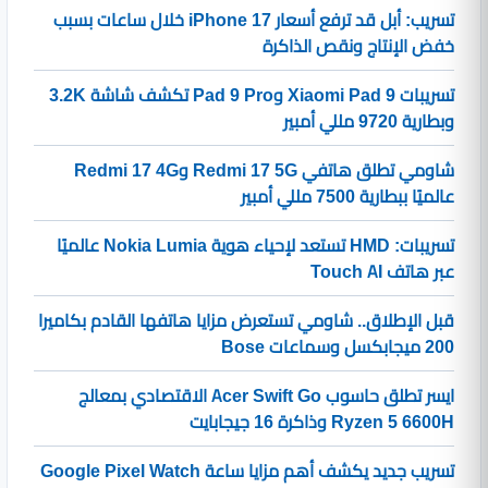
تسريب: أبل قد ترفع أسعار iPhone 17 خلال ساعات بسبب
خفض الإنتاج ونقص الذاكرة
تسريبات Xiaomi Pad 9 وPad 9 Pro تكشف شاشة 3.2K
وبطارية 9720 مللي أمبير
شاومي تطلق هاتفي Redmi 17 5G وRedmi 17 4G
عالميًا ببطارية 7500 مللي أمبير
تسريبات: HMD تستعد لإحياء هوية Nokia Lumia عالميًا
عبر هاتف Touch AI
قبل الإطلاق.. شاومي تستعرض مزايا هاتفها القادم بكاميرا
200 ميجابكسل وسماعات Bose
ايسر تطلق حاسوب Acer Swift Go الاقتصادي بمعالج
Ryzen 5 6600H وذاكرة 16 جيجابايت
تسريب جديد يكشف أهم مزايا ساعة Google Pixel Watch