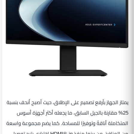
يمتاز الجهاز بأرفع تصميم على الإطلاق، حيث أصبح أنحف بنسبة
25% مقارنة بالجيل السابق، ما يجعله أكثر أجهزة أسوس
المتكاملة أناقةً وتوفيرًا للمساحة. كما يضم مجموعة واسعة
من المنافذ، من بينها منفذ HDMI®-in اختياري يتيح توصيل