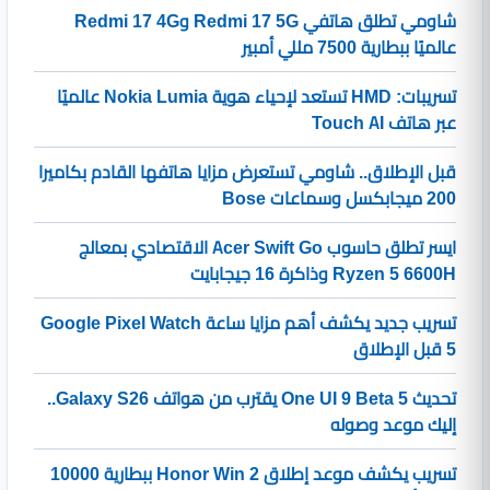
شاومي تطلق هاتفي Redmi 17 5G وRedmi 17 4G
عالميًا ببطارية 7500 مللي أمبير
تسريبات: HMD تستعد لإحياء هوية Nokia Lumia عالميًا
عبر هاتف Touch AI
قبل الإطلاق.. شاومي تستعرض مزايا هاتفها القادم بكاميرا
200 ميجابكسل وسماعات Bose
ايسر تطلق حاسوب Acer Swift Go الاقتصادي بمعالج
Ryzen 5 6600H وذاكرة 16 جيجابايت
تسريب جديد يكشف أهم مزايا ساعة Google Pixel Watch
5 قبل الإطلاق
تحديث One UI 9 Beta 5 يقترب من هواتف Galaxy S26..
إليك موعد وصوله
تسريب يكشف موعد إطلاق Honor Win 2 ببطارية 10000