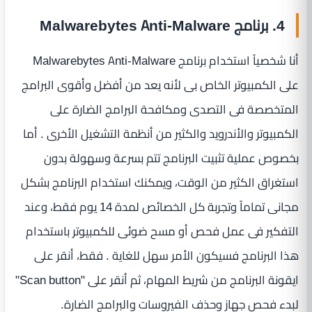
4. برنامج Malwarebytes Anti-Malware
أنا شخصياً استخدام برنامج Malwarebytes Anti-Malware
على الكمبيوتر الخاص بى لأنه يعد من أفضل وأقوى البرامج
المتخصصة فى التصدى ومكافحة البرامج الضارة على
الكمبيوتر والأندرويد والكثير من أنظمة التشغيل الأخرى . أما
بخصوص عملية تثبيت البرنامج تتم بسرعة وسهولة بدون
استغراق الكثير من الوقت، ويمكنك استخدام البرنامج بشكل
مجانى تماماً وتجربة كل الخصائص لمدة 14 يوم فقط، وعند
التفكير فى عمل فحص أو مسح ضوئى للكمبيوتر باستخدام
هذا البرنامج فسيكون الأمر سهل للغاية . فقط، أنقر على
ايقونة البرنامج من شريط المهام، ثم أنقر على "Scan button"
لبدء فحص جهاز وحذف الفيروسات والبرامج الضارة.