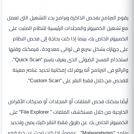
يقوم البرنامج بفحص الذاكرة وبرامج بدء التشغيل التى تعمل
مع تشغيل الكمبيوتر والمجلدات الرئيسية للنظام المثبت على
الكمبيوتر الخاص بك، بينما إذا كنت بحاجة إلى فحص النظام
على جهازك بشكل سريع فى ثوانى معدودة ، فيمكنك وقتها
استخدام المسح الضوئى الذى يعرف باسم "Quick Scan"،
والرائع فى البرنامج أنه يوفر لك إمكانية تحديد عناصر معينة
للفحص من خلال فقط النقر على "Custom Scan".
أيضًا يمكنك فحص الملفات أو المجلدات أو محركات الأقراص
الخارجية من خلال مستكشف الملفات " File Explorer" على
الكمبيوتر الخاص بك عن طريق فقط النقر كليك يمين وتحديد
برنامج "Malwarebytes" . عموماً، إذا كنت تبحث عن خيار قوى