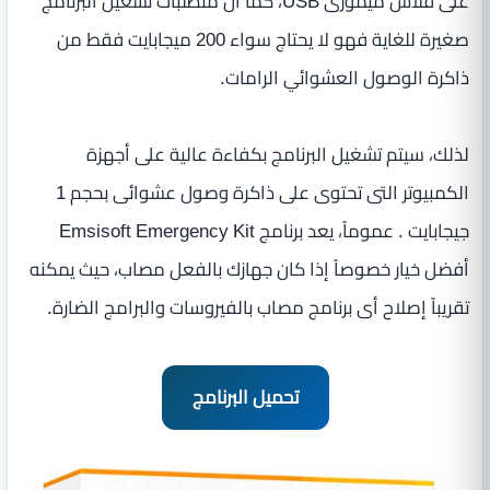
على فلاش ميمورى USB، كما أن متطلبات تشغيل البرنامج
صغيرة للغاية فهو لا يحتاج سواء 200 ميجابايت فقط من
ذاكرة الوصول العشوائي الرامات.
لذلك، سيتم تشغيل البرنامج بكفاءة عالية على أجهزة
الكمبيوتر التى تحتوى على ذاكرة وصول عشوائى بحجم 1
جيجابايت . عموماً، يعد برنامج Emsisoft Emergency Kit
أفضل خيار خصوصاً إذا كان جهازك بالفعل مصاب، حيث يمكنه
تقريباً إصلاح أى برنامج مصاب بالفيروسات والبرامج الضارة.
تحميل البرنامج