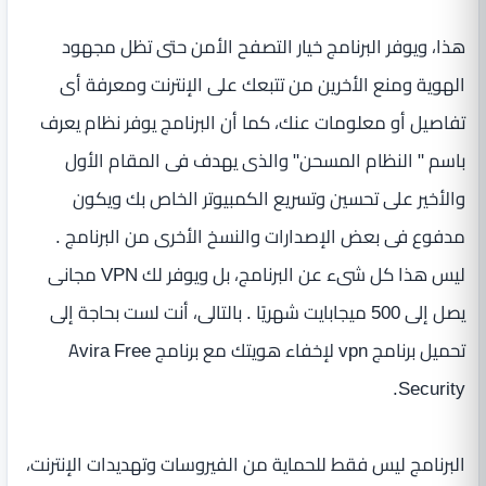
هذا، ويوفر البرنامج خيار التصفح الأمن حتى تظل مجهود
الهوية ومنع الأخرين من تتبعك على الإنترنت ومعرفة أى
تفاصيل أو معلومات عنك، كما أن البرنامج يوفر نظام يعرف
باسم " النظام المسحن" والذى يهدف فى المقام الأول
والأخير على تحسين وتسريع الكمبيوتر الخاص بك ويكون
مدفوع فى بعض الإصدارات والنسخ الأخرى من البرنامج .
ليس هذا كل شىء عن البرنامج، بل ويوفر لك VPN مجانى
يصل إلى 500 ميجابايت شهريًا . بالتالى، أنت لست بحاجة إلى
تحميل برنامج vpn لإخفاء هويتك مع برنامج Avira Free
Security.
البرنامج ليس فقط للحماية من الفيروسات وتهديدات الإنترنت،