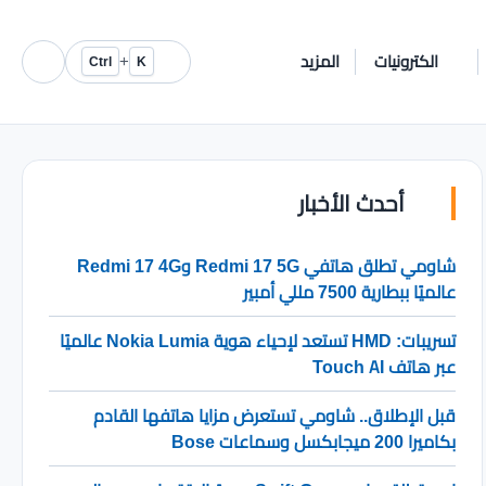
الكترونيات
المزيد
+
Ctrl
K
أحدث الأخبار
شاومي تطلق هاتفي Redmi 17 5G وRedmi 17 4G
عالميًا ببطارية 7500 مللي أمبير
تسريبات: HMD تستعد لإحياء هوية Nokia Lumia عالميًا
عبر هاتف Touch AI
قبل الإطلاق.. شاومي تستعرض مزايا هاتفها القادم
بكاميرا 200 ميجابكسل وسماعات Bose