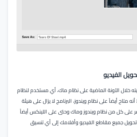
ني ذاع صيته خلال الآونة الماضية على نظام ماك، أي مستخدم لنظام
 Handbrake ولكن لحسن الحظ أنه متاح أيضاً على نظام ويندوز، البرنامج لا يزال على هيئة
 على كل من نظام ويندوز وماك وحتى على اللينكس أيضاً
تحويل جميع مقاطع الفيديو وأفلامك إلى أي تنسيق