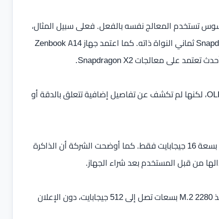
سوس تستخدم المعالج نفسه بالفعل. فعلى سبيل المثال،
سبق أن طُرح جهاز Vivobook S16 (S3607) بمعالج Snapdragon X ثماني النواة ذاته. كما اعتمد جهاز Zenbook A14
د على معالجات Snapdragon X2.
وأكدت أسوس أن جميع الأجهزة الأربعة ستتوفر بشاشات OLED، لكنها لم تكشف عن تفاصيل إضافية تتعلق بالدقة أو
ومن ناحية الذاكرة، ستأتي جميع الطرازات بذاكرة LPDDR5X بسعة 16 جيجابايت فقط. كما أوضحت الشركة أن الذاكرة
دالها من قبل المستخدم بعد شراء الجهاز.
أما التخزين، فستوفر أسوس وحدات تخزين PCIe 4.0 عبر منفذ M.2 2280 بسعات تصل إلى 512 جيجابايت، دون الإعلان