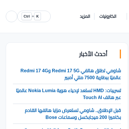
الكترونيات
المزيد
+
Ctrl
K
أحدث الأخبار
شاومي تطلق هاتفي Redmi 17 5G وRedmi 17 4G
عالميًا ببطارية 7500 مللي أمبير
تسريبات: HMD تستعد لإحياء هوية Nokia Lumia عالميًا
عبر هاتف Touch AI
قبل الإطلاق.. شاومي تستعرض مزايا هاتفها القادم
بكاميرا 200 ميجابكسل وسماعات Bose