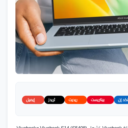
نكد إن
بينتريست
ريديت
ثريدز
إيميل