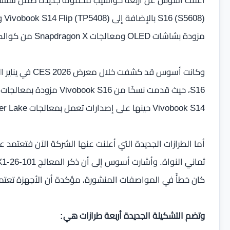
مزودة بشاشات OLED ومعالجات Snapdragon X من كوالكوم، إلى جانب وحدات تخزين من نوع M.2 2280.
Vivobook S14 حينها على إصدارات تعمل بمعالجات Intel Panther Lake.
كان خطأً في المواصفات المنشورة، مؤكدة أن الأجهزة تعتمد فعليًا ع
وتضم التشكيلة الجديدة أربعة طرازات هي: