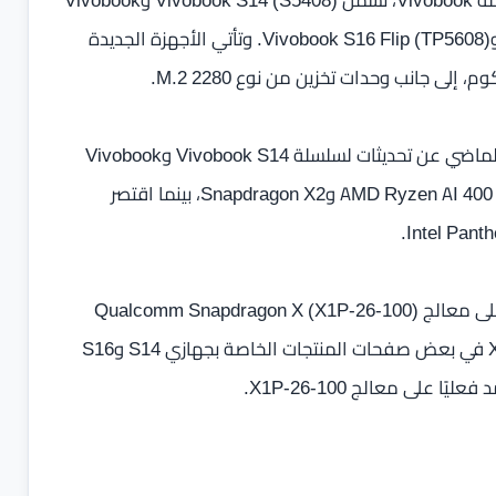
أعلنت أسوس عن أربعة حواسيب محمولة جديدة ضمن سلسلة Vivobook، تشمل Vivobook S14 (S5408) وVivobook
S16 (S5608) بالإضافة إلى Vivobook S14 Flip (TP5408) وVivobook S16 Flip (TP5608). وتأتي الأجهزة الجديدة
وكانت أسوس قد كشفت خلال معرض CES 2026 في يناير الماضي عن تحديثات لسلسلة Vivobook S14 وVivobook
S16، حيث قدمت نسخًا من Vivobook S16 مزودة بمعالجات AMD Ryzen AI 400 وSnapdragon X2، بينما اقتصر
أما الطرازات الجديدة التي أعلنت عنها الشركة الآن فتعتمد على معالج Qualcomm Snapdragon X (X1P-26-100)
ثماني النواة. وأشارت أسوس إلى أن ذكر المعالج X1-26-101 في بعض صفحات المنتجات الخاصة بجهازي S14 وS16
لى معالج X1P-26-100.