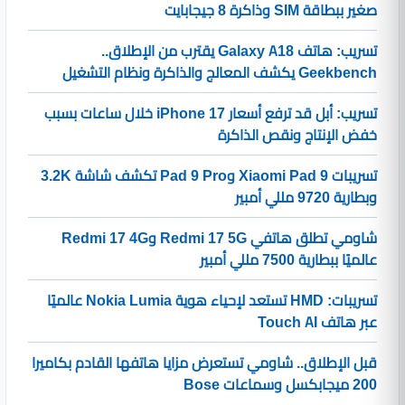
صغير ببطاقة SIM وذاكرة 8 جيجابايت
تسريب: هاتف Galaxy A18 يقترب من الإطلاق..
Geekbench يكشف المعالج والذاكرة ونظام التشغيل
تسريب: أبل قد ترفع أسعار iPhone 17 خلال ساعات بسبب
خفض الإنتاج ونقص الذاكرة
تسريبات Xiaomi Pad 9 وPad 9 Pro تكشف شاشة 3.2K
وبطارية 9720 مللي أمبير
شاومي تطلق هاتفي Redmi 17 5G وRedmi 17 4G
عالميًا ببطارية 7500 مللي أمبير
تسريبات: HMD تستعد لإحياء هوية Nokia Lumia عالميًا
عبر هاتف Touch AI
قبل الإطلاق.. شاومي تستعرض مزايا هاتفها القادم بكاميرا
200 ميجابكسل وسماعات Bose