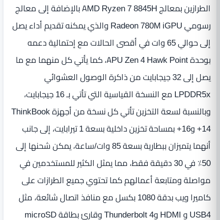
الطرازين بمعالج AMD Ryzen 7 8845H بالإضافة إلى معالج
رسومي Radeon 780M iGPU والذي يمكنه تقديم أداء يصل
إلى حوالي 65 وات في أقصى الحالات مع إحتمالية دعمه
بوحدة APU Zen 4 Hawk Point، كما يأتي كل منهما مع ما
يصل إلى 32 جيجابايت من ذاكرة الوصول العشوائي
LPDDR5x مع النسخة القياسية التي تأتي بـ 16 جيجابايت،
وبالنسبة لسعة التخزين تأتي كل نسخة من أجهزة ThinkBook
14+ و16+ بمساحة تخزين داخلية بسعة 1 تيرابايت، إلى جانب
أنهما يتميزان ببطارية بسعة 85 وات/ساعة، يمكن شحنها إلى
50٪ في 30 دقيقة فقط، مما يمثل الكثير للمستخدمين في
مواصلة ومتابعة أعمالهم كما تحتوي جميع الطرازات على
كاميرا ويب بدقة 1080 بكسل مع منافذ اتصال شائعة، مثل
USB4 و HDMI وThunderbolt 4 وقارئ بطاقة microSD