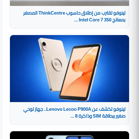
لينوفو تقترب من إطلاق حاسوب ThinkCentre المصغر
بمعالج Intel Core 7 350 ...
لينوفو تكشف عن Lenovo Lecoo P900A.. جهاز لوحي
صغير ببطاقة SIM وذاكرة 8 ...