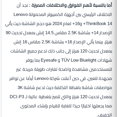
أما بالنسبة لأهم الفوارق والاختلافات المميزة :
نجد أن
الاختلاف الرئيسي بين أجهزة الكمبيوتر المحمولة Lenovo
ThinkBook 14+ و16+ لعام 2024 هو حجم الشاشة حيث يأتي
الإصدار 14+ بشاشة 2.5K مقاس 14.5 إنش بمعدل تحديث 90
هرتز، بينما يأتي الإصدار 16+ بشاشة 2.5K مقاس 16 إنش
بمعدل تحديث 120 هرتز إلى جانب ذلك تدعم جميع الشاشات
شهادات TÜV Low Bluelight و Eyesafe بما يوفر
للمستخدمين مشاهدة واضحة لفترات طويلة مريحة غير
مجهدة للعين، في حين أعلنت شركة Lenovo أيضًا عن توافر
مواصفات شاشة باهظة التكلفة حيث تدعم شاشة 3K
بمعدل تحديث 120 هرتز والتي تتميز بتغطية عالية لـ DCI-P3
مما يجعلها اختيارًا جيدًا للغاية للقيام بإنشاء المحتوى
الخفيف.