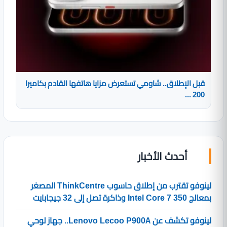
قبل الإطلاق.. شاومي تستعرض مزايا هاتفها القادم بكاميرا
200 ...
أحدث الأخبار
لينوفو تقترب من إطلاق حاسوب ThinkCentre المصغر
بمعالج Intel Core 7 350 وذاكرة تصل إلى 32 جيجابايت
لينوفو تكشف عن Lenovo Lecoo P900A.. جهاز لوحي