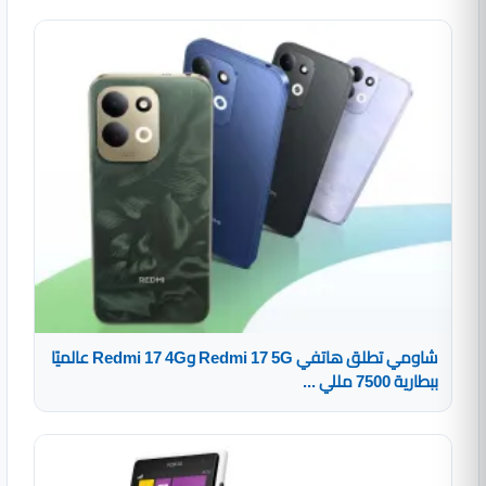
شاومي تطلق هاتفي Redmi 17 5G وRedmi 17 4G عالميًا
ببطارية 7500 مللي ...