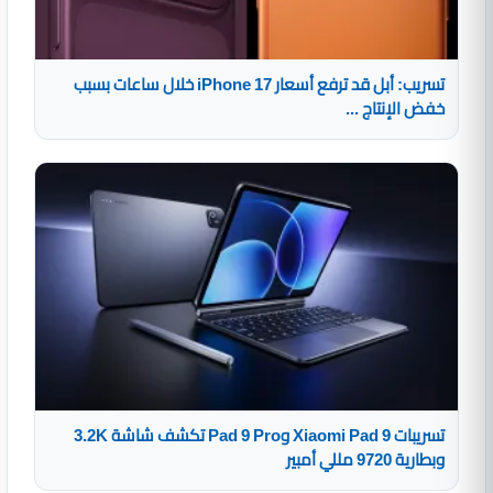
تسريب: أبل قد ترفع أسعار iPhone 17 خلال ساعات بسبب
خفض الإنتاج ...
تسريبات Xiaomi Pad 9 وPad 9 Pro تكشف شاشة 3.2K
وبطارية 9720 مللي أمبير