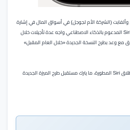
 وألفابت (الشركة الأم لجوجل) في أسواق المال في إشارة
إلى ثقة المستثمرين بالخطوة الجديدة. ويُشار إلى أن مشروع Siri المدعوم بالذكاء الاصطناعي واجه عدة تأجيلات خلال
اق مع وعد بطرح النسخة الجديدة «خلال العام المقبل»
ورغم ذلك، لم تكشف آبل حتى الآن عن جدول زمني واضح لإطلاق Siri المطورة، ما يترك مستقبل طرح الميزة الجديدة