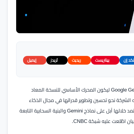
نكد إن
بينتريست
ريديت
ثريدز
إيميل
كشفت تقارير رسمية أن شركة آبل حسمت قرارها باختيار Google Gemini ليكون المحرك الأساسي للنسخة المعاد
ي خطوة تشير الي توجه الشركة نحو تحسين وتطوير قدراتها في مجال الذكاء
الاصطناعي ويأتي هذا القرار ضمن شراكة طويلة الأمد ستعتمد خلالها آبل على نماذج Gemini والبنية السحابية التابعة
طّلعت عليه شبكة CNBC.