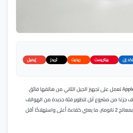
نكد إن
بينتريست
ريديت
ثريدز
إيميل
كشف الصحفي الشهير مارك غورمان من بلومبرغ أن شركة Apple تعمل على تجهيز الجيل الثاني من هاتفها فائق
دار في ربيع 2027 ، ويعد هذا الهاتف جزءًا من مشروع آبل لتطوير فئة جديدة من الهواتف
الرفيعة، ومن المتوقع أن يكون أول جهاز من الشركة يعمل بمعالج 2 نانومتر، ما يعني كفاءة أعلى واستهلاكًا أقل