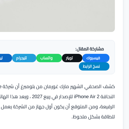
مشاركة المقال:
فيسبوك
تويتر
واتساب
تليجرام
لي
نسخ الرابط
النحافة iPhone Air 2 للإص
للطاقة بشكل ملحوظ.