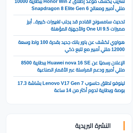
تسريب يكشف موعد إطلاق Honor Win 2 ببطارية 10000
مللي أمبير ومعالج Snapdragon 8 Elite Gen 6
تحديث سامسونج القادم قد يجلب تغييرات كبيرة.. أبرز
مميزات One UI 9.5 والأجهزة المؤهلة
هواوي تكشف عن باور بانك جديد بقدرة 100 واط وسعة
12000 مللي أمبير مع تتبع ذكي
الإعلان رسميًا عن Huawei nova 16 SE ببطارية 8500
مللي أمبير ودعم المراسلة عبر الأقمار الصناعية
لينوفو تطلق حاسوب Lenovo V17 Gen 7 بشاشة 17.3
بوصة وبطارية تدوم أكثر من 14 ساعة
النشرة البريدية