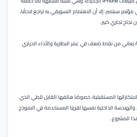
كانت آبل تراهن على أن يشكل هاتف Air ما بين 6% و8% من مبيعات iPhone الجديدة، وهي نسبة مشابهة لما حققه
رزة في مؤتمر سبتمبر، إلا أن الاهتمام التسويقي به تراجع لاحقًا،
ورغم سعره الأقل بـ 100 دولار من iPhone 17 Pro، لا يزال Air يعاني من نقاط ضعف في عمر البطارية والأداء الحراري
Air كمنصة اختبار حقيقية لابتكاراتها المستقبلية، خصوصًا هاتفها القابل للطي الذي
ت. إذ تعتمد الشركة في Air على المواد والهندسة الداخلية نفسها تقريبًا المستخدمة في النموذج