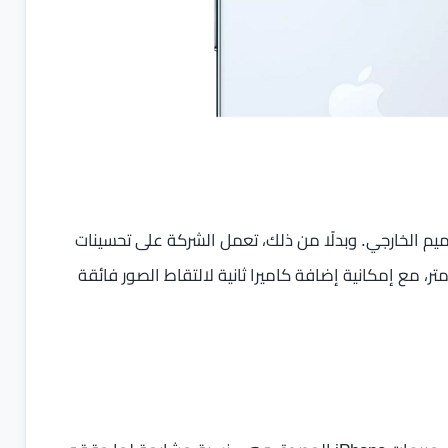
ذرية في التصميم الخارجي. وبدلًا من ذلك، تعمل الشركة على تحسينات
برزها تحسين عمر البطارية اعتمادًا على شريحة 2 نانومتر، مع إمكانية إضافة كاميرا ثانية لالتقاط الصور فائقة