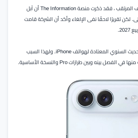
وخلال الأيام الماضية ظهرت تقارير متناقضة حول مصير الهاتف المرتقب ، فقد ذكرت منصة The Information أن آبل
لكن تقريرًا لاحقًا نفى الإلغاء وأكد أن الشركة قامت
ويشير غورمان إلى أن سلسلة Air لم تكن أصلًا ضمن خطة التحديث السنوي المعتادة لهواتف iPhone. ولهذا السبب