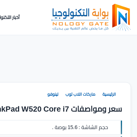
أخبار التكنول
الرئيسية
ماركات اللاب توب
لينوفو
سعر ومواصفات Lenovo ThinkPad W520 Core i7
حجم الشاشة :
15.6 بوصة .