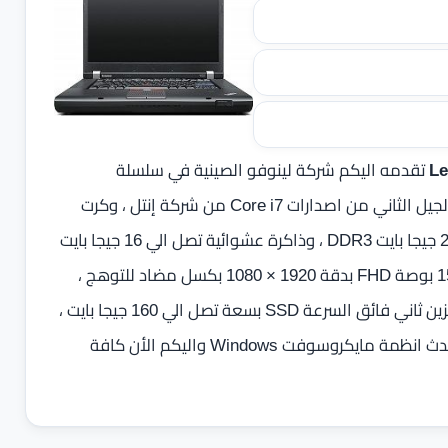
تقدمه اليكم شركة لينوفو الصينية في سلسلة
ThinkPad المخصصة للأعمال المزودة بأربعة معالجات من الجيل الثاني من اصدارات Core i7 من شركة إنتل ، وكرت
رسوميات منفصل يصل الي NVIDIA Quadro 2000M بسعة 2 جيجا بايت DDR3 ، وذاكرة عشوائية تصل الي 16 جيجا بايت
DDR3L بسرعة 1600 ميجا هرتز ، وبشاشة عرض تصل الي 15.6 بوصة FHD بدقة 1920 × 1080 بكسل مضاد للتوهج ،
اما التخزين يأتي بهارد بسعة تصل الي 512 جيجا بايت وهارد تخزين ثاني فائق السرعة SSD بسعة تصل الي 160 جيجا بايت ،
و بطارية ليثيوم بوليمر تصل الي 9 خلايا ، ويعمل اللاب توب بأحدث انظمة مايكروسوفت Windows واليكم الأن كافة