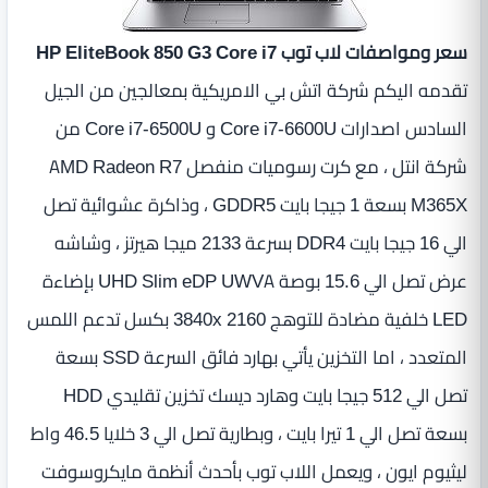
سعر ومواصفات لاب توب HP EliteBook 850 G3 Core i7
تقدمه اليكم شركة اتش بي الامريكية بمعالجين من الجيل
السادس اصدارات Core i7-6600U و Core i7‎-6500U من
شركة انتل ، مع كرت رسوميات منفصل AMD Radeon R7
M365X بسعة 1 جيجا بايت GDDR5 ، وذاكرة عشوائية تصل
الي 16 جيجا بايت DDR4 بسرعة 2133 ميجا هيرتز ، وشاشه
عرض تصل الي 15.6 بوصة UHD Slim eDP UWVA بإضاءة
LED‏ خلفية مضادة للتوهج 3840x 2160 بكسل تدعم اللمس
المتعدد ، اما التخزين يأتي بهارد فائق السرعة SSD بسعة
تصل الي 512 جيجا بايت وهارد ديسك تخزين تقليدي HDD
بسعة تصل الي 1 تيرا بايت ، وبطارية تصل الي 3‏ خلايا ‏46.5 واط
ليثيوم ايون ، ويعمل اللاب توب بأحدث أنظمة مايكروسوفت