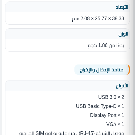
الأبعاد
38.33 ‏×‏ 25.77 ‏×‏ 2.08 سم
الوزن
بدءًا من 1.86‏ كجم
منافذ الإدخال والإخراج
الأنواع
2 × USB 3.0
1 × USB Basic Type-C
1 × Display Port
1 × VGA
موصل الشبكة (RJ-45) ، خيار علبة بطاقة SIM الخارجية