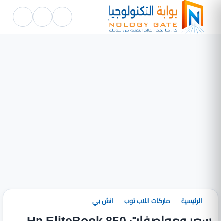
الرئيسية
ماركات اللاب توب
اتش بي
سعر ومواصفات Hp EliteBook 850