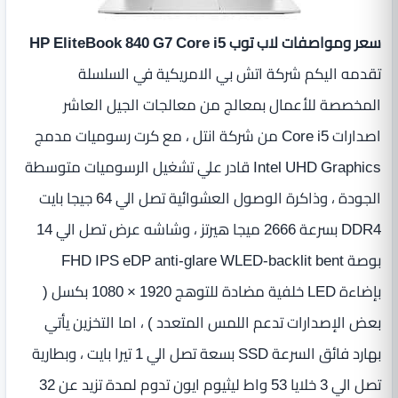
سعر ومواصفات لاب توب HP EliteBook 840 G7 Core i5
تقدمه اليكم شركة اتش بي الامريكية في السلسلة
المخصصة للأعمال بمعالج من معالجات الجيل العاشر
اصدارات Core i5 من شركة انتل ، مع كرت رسوميات مدمج
Intel UHD Graphics قادر علي تشغيل الرسوميات متوسطة
الجودة ، وذاكرة الوصول العشوائية تصل الي 64 جيجا بايت
DDR4 بسرعة 2666 ميجا هيرتز ، وشاشه عرض تصل الي 14
بوصة FHD IPS eDP anti-glare WLED-backlit bent
بإضاءة LED‏ خلفية مضادة للتوهج 1920‏ ‏×‏ 1080 بكسل (
بعض الإصدارات تدعم اللمس المتعدد ) ، اما التخزين يأتي
بهارد فائق السرعة SSD بسعة تصل الي 1 تيرا بايت ، وبطارية
تصل الي 3‏ خلايا 53 واط ليثيوم ايون تدوم لمدة تزيد عن 32