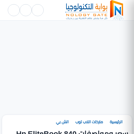
الرئيسية
ماركات اللاب توب
اتش بي
سعر ومواصفات Hp EliteBook 840