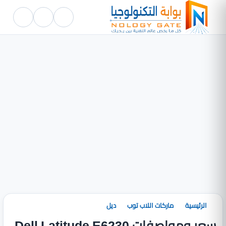
الرئيسية
ماركات اللاب توب
ديل
سعر ومواصفات Dell Latitude E6230