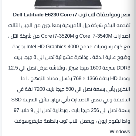
سعر ومواصفات لاب توب Dell Latitude E6230 Core i7
تقدمه اليكم شركة ديل الأمريكية بمعالجين من الجيل الثالث
اصدارات Core i7-3540M و Core i7-3520M من شركة انتل ،
مع كرت رسوميات مدمج Intel HD Graphics 4000 بجودة
وضوح عالية الدقة ، وذاكرة عشوائية تصل الي 8 جيجا بايت
DDR3 بسرعة 1600 ميجا هيرتز ، وشاشه عرض تصل الي 12.5
بوصة HD بدقة 1366 × 768 بكسل مضاد للتوهج ، اما
التخزين يأتي بسعة تصل الي 500 جيجا بايت 7200 لفة في
الدقيقة وفي بعض الاصدارت يأتي بهارد فائق السرعة SSD
بسعة تصل الي 256 جيجا بايت ، وبطارية تصل الي 9 خلايا 97
واط ليثيوم ايون ، ويعمل اللاب توب بانظمة مايكروسوفت
Windows .