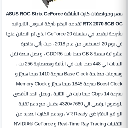
سعر ومواصفات كارت الشاشة ASUS ROG Strix GeForce
RTX 2070 8GB OC
تقدمه اليكم شركة اسوس التايوانيه
بشريحة نيفيديا في سلسلة GeForce 20 الذي تم الاعلان عنها
في يوم 20 اغسطس من عام 2018 ، حيث يأتي بذاكرة
عشوائية بسعة 8 GB جيجا بايت GDDR6 ، و يصل سعة نقل
البيانات الي 448 جيجا بايت في الثانية وبمعمارية 256 بت ،
وبسرعات معالجة Base Clock بسرعة 1410 ميجا هيرتز و
Boost Clock بسرعة 1845 ميجا هيرتز و Memory Clock
بسرعة 14 Gbps جيجا بايت في الثانية ، ويصل الحد الأقصى
للوضوح الرقمى الي 7680×4320 بكسل مع دعم تقنية
الواقع الافتراضي VR Ready ، ويدعم الكارت العديد من
التقنيات Real-Time Ray Tracing و NVIDIA® GeForce