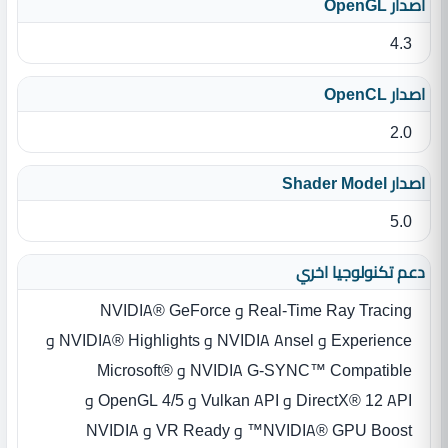
اصدار OpenGL
4.3
اصدار OpenCL
2.0
اصدار Shader Model
5.0
دعم تكنولوجيا اخري
Real-Time Ray Tracing و NVIDIA® GeForce
Experience و NVIDIA Ansel و NVIDIA® Highlights و
NVIDIA G-SYNC™ Compatible و Microsoft®
DirectX® 12 API و Vulkan API و OpenGL 4/5 و
NVIDIA® GPU Boost™ و VR Ready و NVIDIA