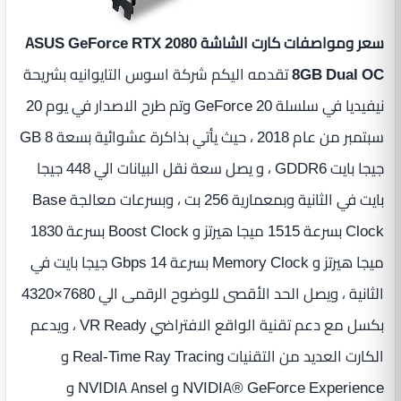
سعر ومواصفات كارت الشاشة ASUS GeForce RTX 2080
8GB Dual OC
تقدمه اليكم شركة اسوس التايوانيه بشريحة
نيفيديا في سلسلة GeForce 20 وتم طرح الاصدار في يوم 20
سبتمبر من عام 2018 ، حيث يأتي بذاكرة عشوائية بسعة 8 GB
جيجا بايت GDDR6 ، و يصل سعة نقل البيانات الي 448 جيجا
بايت في الثانية وبمعمارية 256 بت ، وبسرعات معالجة Base
Clock بسرعة 1515 ميجا هيرتز و Boost Clock بسرعة 1830
ميجا هيرتز و Memory Clock بسرعة 14 Gbps جيجا بايت في
الثانية ، ويصل الحد الأقصى للوضوح الرقمى الي 7680×4320
بكسل مع دعم تقنية الواقع الافتراضي VR Ready ، ويدعم
الكارت العديد من التقنيات Real-Time Ray Tracing و
NVIDIA® GeForce Experience و NVIDIA Ansel و