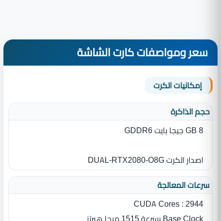
سعر ومواصفات كارت الشاشة
إمكانيات الكرت
حجم الذاكرة
8 GB جيجا بايت GDDR6
اصدار الكرت DUAL-RTX2080-O8G
سرعات المعالجة
CUDA Cores : 2944
Base Clock بسرعة 1515 ميجا هيرتز