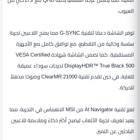
الثانية، مما يضمن عرضًا استثنائيًا بدقة QHD مع أداء خالٍ من
العيوب.
توفر الشاشة دعمًا لتقنية G-SYNC مما يمنح اللاعبين تجربة
سلسة وخالية من التقطيع، مع توافق كامل مع الأجهزة
المستقبلية. كما تضمن الشاشة شهادة VESA Certified
DisplayHDR™ True Black 500 لدرجات سوداء عميقة
للغاية، في حين تقدم تقنية ClearMR 21000 وضوحًا مذهلاً
للحركة.
تعزز تقنية AI Navigator من MSI الانغماس في التجربة، مما
يعيد تعريف تجربة الألعاب ليصبح أكثر ذكاءً وملاءمة للاعبين
الباحثين عن التميز.