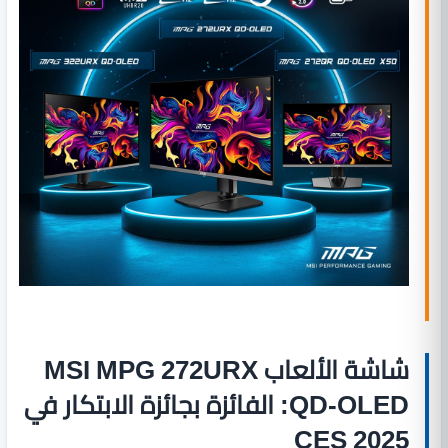
شاشة الألعاب MSI MPG 272URX
QD-OLED: الفائزة بجائزة الابتكار في
CES 2025