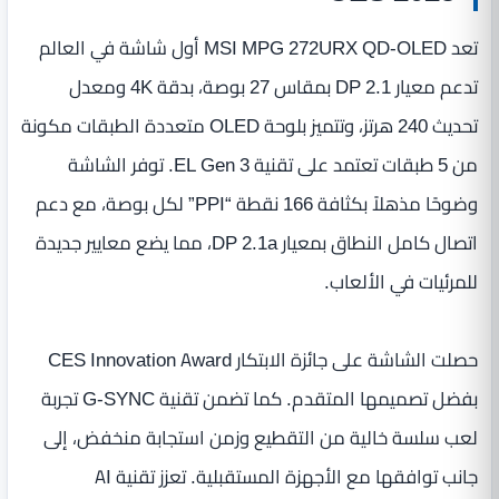
تعد MSI MPG 272URX QD-OLED أول شاشة في العالم
تدعم معيار DP 2.1 بمقاس 27 بوصة، بدقة 4K ومعدل
تحديث 240 هرتز، وتتميز بلوحة OLED متعددة الطبقات مكونة
من 5 طبقات تعتمد على تقنية EL Gen 3. توفر الشاشة
وضوحًا مذهلاً بكثافة 166 نقطة “PPI” لكل بوصة، مع دعم
اتصال كامل النطاق بمعيار DP 2.1a، مما يضع معايير جديدة
للمرئيات في الألعاب.
حصلت الشاشة على جائزة الابتكار CES Innovation Award
بفضل تصميمها المتقدم. كما تضمن تقنية G-SYNC تجربة
لعب سلسة خالية من التقطيع وزمن استجابة منخفض، إلى
جانب توافقها مع الأجهزة المستقبلية. تعزز تقنية AI