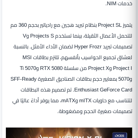
خدمات NIM.
يتميز Project SL بنظام تبريد هجين مع رادياتير بحجم 360 مم
للتحمل الأعمال الثقيلة، بينما تستخدم Projects S وV
تصميمات تبريد Hyper Frozr لضمان الأداء الأمثل. بالنسبة
لعشاق تجميع الحواسيب بأنفسهم، تلتزم بطاقات MSI
Project I وProject X من سلسلة RTX 5080 و5070 Ti
و5070 بمعايير حجم بطاقات الصناديق الصغيرة SFF-Ready
Enthusiast GeForce Card. تم تصميم هذه البطاقات
لتتناسب مع حاويات mITX وmATX، مما يوفر أداءً عاليًا في
تصميمات صغيرة الحجم ومضغوطة.