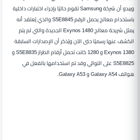
ويبدو أن شركة Samsung تقوم حاليًا بإجراء اختبارات داخلية
باستخدام معالج يحمل الرقم S5E8845 والذي يُعتقد أنه
يمثل شريحة معالج Exynos 1480 الجديدة والتي لم يتم
الكشف عنها رسميًا حتى الآن ويُذكر أن الإصدارات السابقة
Exynos 1380 و 1280 كانت تحمل أرقام الطراز S5E8835 و
S5E8825 على التوالي وقد تم استخدامها بالفعل في
هواتف Galaxy A54 و Galaxy A53.