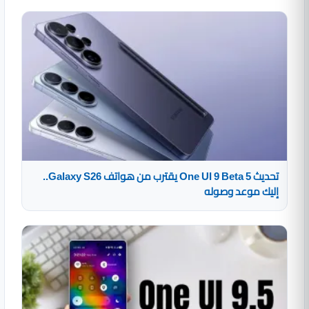
تحديث One UI 9 Beta 5 يقترب من هواتف Galaxy S26..
إليك موعد وصوله