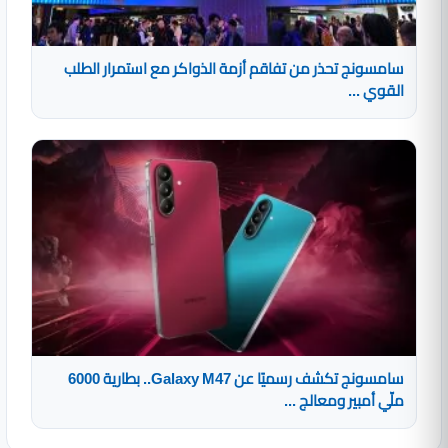
سامسونج تحذر من تفاقم أزمة الذواكر مع استمرار الطلب
القوي ...
سامسونج تكشف رسميًا عن Galaxy M47.. بطارية 6000
ملّي أمبير ومعالج ...