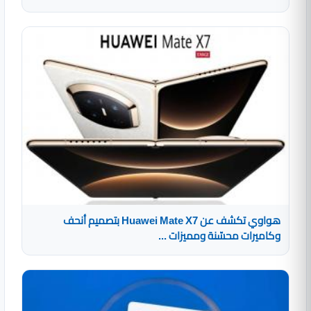
هواوي تكشف عن Huawei Mate X7 بتصميم أنحف
وكاميرات محسّنة ومميزات ...