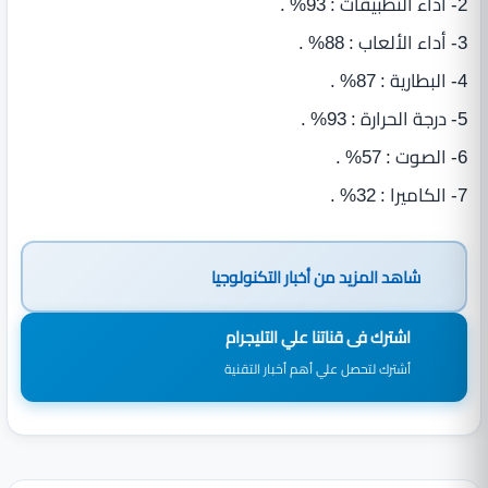
2- أداء التطبيقات : 93% .
3- أداء الألعاب : 88% .
4- البطارية : 87% .
5- درجة الحرارة : 93% .
6- الصوت : 57% .
7- الكاميرا : 32% .
شاهد المزيد من
أخبار التكنولوجيا
اشترك فى قناتنا علي التليجرام
أشترك لتحصل علي أهم أخبار التقنية