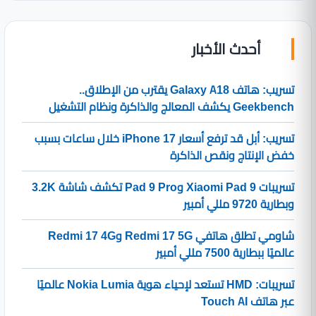
أحدث الأخبار
تسريب: هاتف Galaxy A18 يقترب من الإطلاق..
Geekbench يكشف المعالج والذاكرة ونظام التشغيل
تسريب: أبل قد ترفع أسعار iPhone 17 خلال ساعات بسبب
خفض الإنتاج ونقص الذاكرة
تسريبات Xiaomi Pad 9 وPad 9 Pro تكشف شاشة 3.2K
وبطارية 9720 مللي أمبير
شاومي تطلق هاتفي Redmi 17 5G وRedmi 17 4G
عالميًا ببطارية 7500 مللي أمبير
تسريبات: HMD تستعد لإحياء هوية Nokia Lumia عالميًا
عبر هاتف Touch AI