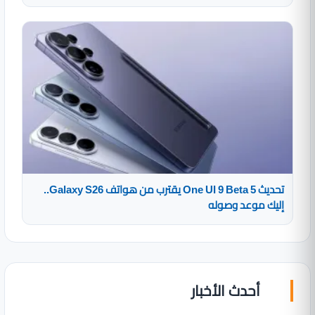
تحديث One UI 9 Beta 5 يقترب من هواتف Galaxy S26..
إليك موعد وصوله
أحدث الأخبار