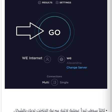
• ثالثاً سوف تبدأ عملية اختبار سرعة الانترنت لديك بالشكل