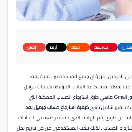
نكد إن
بينتريست
ريديت
ثريدز
إيميل
روني الجيميل امر يؤرق جميع المستخدمين ، حيث يفقد
ما يجعله يفقد كافة البيانات المرتبطة بخدمات جوجل
الاخري المسجل بها ، ويتسأل المسخدم لقد نسيت كلمة المرور Gmail ماهي طرق استرجاع الحساب الممكنة التي
كم تقرير شامل يشرح
كيفية استرجاع حساب جيميل بعد
اما عن طريق رقم الهاتف الذي قمت بوضعه في اعدادات
سترداد الحساب ، لذلك يبحث المستخدمين عن حل سريع لحل