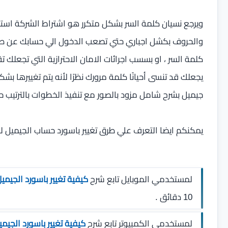
ويرجع نسيان كلمة السر بشكل متكرر هو اشتراط الشركة استخ
والحروف بكشل اجباري حتي تصعب الدخول الي حسابك عن طريق
كلمة السر ، او بسسب اجرائات الامان الاحترازية التي تجعلك 
يجعلك قد تنسى أحيانًا كلمة مرورك نظرًا لأنه يتم تغييرها بش
جيميل بشرح شامل مزود بالصور مع تنفيذ الخطوات بالترتيب حتي
يمكنكم ايضا التعرف علي طرق تغيير باسورد حساب الجيميل لزي
لمستخدمي الموبايل تابع شرح
كيفية تغيير باسورد الجيمي
10 دقائق .
لمستخدمي الكمبيوتر تابع شرح
كيفية تغيير باسورد الجيم