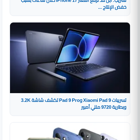
تسريب: أبل قد ترفع أسعار iPhone 17 خلال ساعات بسبب
خفض الإنتاج ...
تسريبات Xiaomi Pad 9 وPad 9 Pro تكشف شاشة 3.2K
وبطارية 9720 مللي أمبير