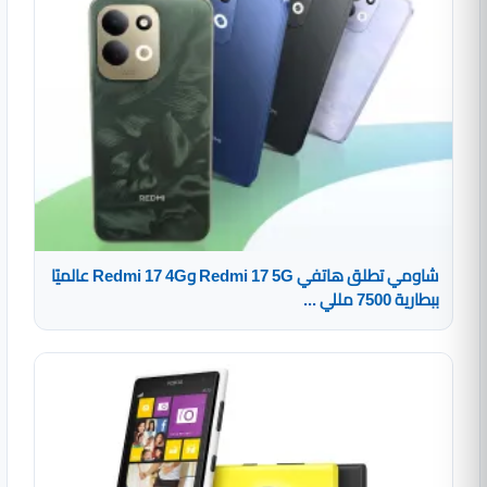
شاومي تطلق هاتفي Redmi 17 5G وRedmi 17 4G عالميًا
ببطارية 7500 مللي ...