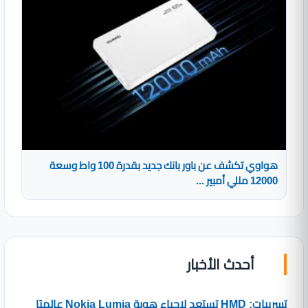
هواوي تكشف عن باور بانك جديد بقدرة 100 واط وسعة
12000 مللي أمبير ...
أحدث الأخبار
تسريبات: HMD تستعد لإحياء هوية Nokia Lumia عالميًا