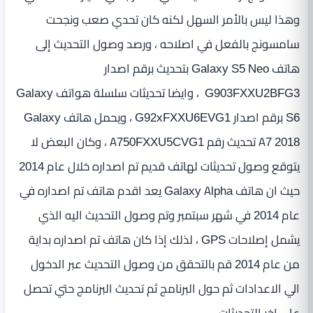
وهذا ليس بالأمر السهل لكنه كان تحدي صعب ونجحت
سامسونج بالفعل في اصلاحه ، ورصد وصول التحديث إلى
هاتف Galaxy S5 Neo بتحديث برقم اصدار
G903FXXU2BFG3 ، وايضا تحديثات سلسلة هواتف Galaxy
S6 برقم اصدار G92xFXXU6EVG1 ، ويحمل هاتف Galaxy
A7 2018 تحديث رقم A750FXXU5CVG1 ، وكان البعض لا
يتوقع وصول تحديثات لهاتف قديم تم اصداره خلال عام 2014
حيث ان هاتف Galaxy Alpha يعد اقدم هاتف تم اصداره في
عام 2014 في شهر سبتمبر وتم وصول التحديث اليه الذي
يشمل إصلاحات GPS ، لذلك إذا كان هاتف تم اصداره بداية
من عام 2014 قم بالتحقق من وصول التحديث عبر الدخول
الي الاعدادات ثم حول البرنامج ثم تحديث البرنامج حتي تحصل
علي اخر التحديثات.