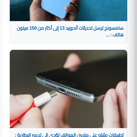
سامسونج ترسل تحديثات أندرويد 13 إلى أكثر من 150 ميلون
هاتف : ...
تطبيقات مثبته على ملايين الهواتف تؤدي إلى تدمير البطارية :