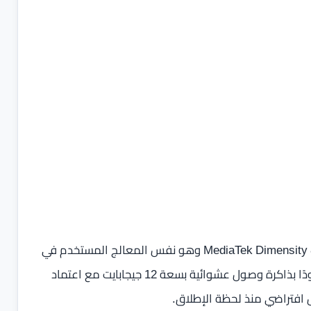
وبحسب بيانات الاختبار، سوف ياتي الهاتف مزود بمعالج MediaTek Dimensity 8450 وهو نفس المعالج المستخدم في
الإصدارين الآخرين من السلسلة كما ظهر النموذج المختبَر مزودًا بذاكرة وصول عشوائية بسعة 12 جيجابايت مع اعتماد