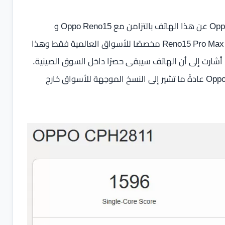
لكن هذا الظهور لا يجيب عن السؤال الأهم: لماذا لم تعلن Oppo عن هذا الهاتف بالتزامن مع Oppo Reno15 و
Reno15 Pro في الصين؟ أحد الاحتمالات المطروحة أن يكون Reno15 Pro Max مخصصًا للأسواق العالمية فقط وهذا
 أشارت إلى أن الهاتف سيبقى حصرًا داخل السوق الصينية.
ومع ذلك فإن أرقام الطرازات التي تبدأ بـ “CPH” في هواتف Oppo عادةً ما تشير إلى النسخ الموجهة للأسواق خارج