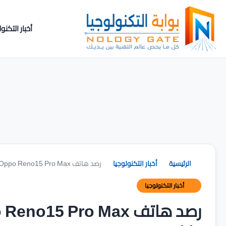
أخبار التكنول
الرئيسية
أخبار التكنولوجيا
رصد هاتف Oppo Reno15 Pro Max على Geekbench برقم طراز CPH2811
أخبار التكنولوجيا