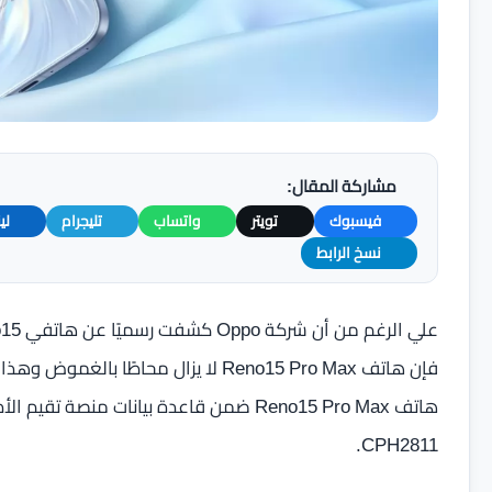
مشاركة المقال:
فيسبوك
تويتر
واتساب
تليجرام
لي
نسخ الرابط
فإن هاتف Reno15 Pro Max لا يزال محاط
CPH2811.