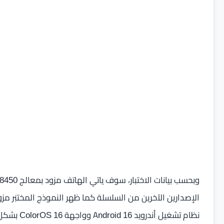
نظام تشغيل أندرويد Android 16 وواجهة ColorOS 16 بشكل افتراضي منذ لحظة الإطلاق.