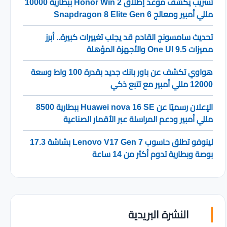
تسريب يكشف موعد إطلاق Honor Win 2 ببطارية 10000
مللي أمبير ومعالج Snapdragon 8 Elite Gen 6
تحديث سامسونج القادم قد يجلب تغييرات كبيرة.. أبرز
مميزات One UI 9.5 والأجهزة المؤهلة
هواوي تكشف عن باور بانك جديد بقدرة 100 واط وسعة
12000 مللي أمبير مع تتبع ذكي
الإعلان رسميًا عن Huawei nova 16 SE ببطارية 8500
مللي أمبير ودعم المراسلة عبر الأقمار الصناعية
لينوفو تطلق حاسوب Lenovo V17 Gen 7 بشاشة 17.3
بوصة وبطارية تدوم أكثر من 14 ساعة
النشرة البريدية