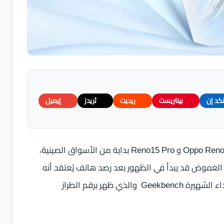
نكد إن
بينتريست
ريديت
ثريدز
إيميل
علي الرغم من أن شركة Oppo كشفت رسميًا عن هاتفي Oppo Reno15 و Reno15 Pro بداية من الأسواق الصينية،
ًا بالغموض وهذا الغموض قد يبدأ في الظهور بعد رصد هاتف يُعتقد أنه
هاتف Reno15 Pro Max ضمن قاعدة بيانات منصة تقيم الأداء الشهيرة Geekbench والذي ظهر برقم الطراز