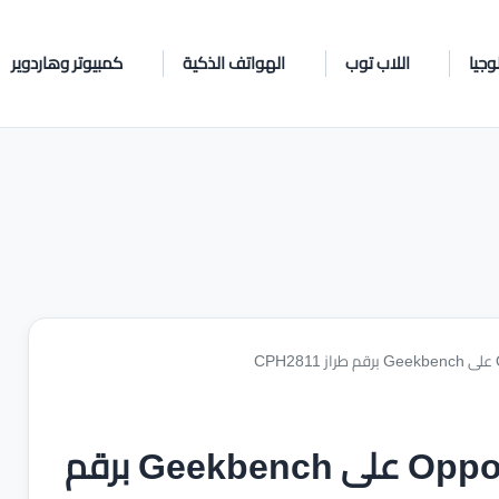
وجيا
اللاب توب
الهواتف الذكية
كمبيوتر وهاردوير
رصد هاتف Oppo Reno15 Pro Max على Geekbench برقم