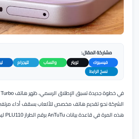
مشاركة المقال:
فيسبوك
تويتر
واتساب
تليجرام
لي
نسخ الرابط
هذه المرة في قاعدة بيانات AnTuTu برقم الطراز PLU110 ليكشف مزيدًا من التفاصيل حول قوته العتاد الداخلي.