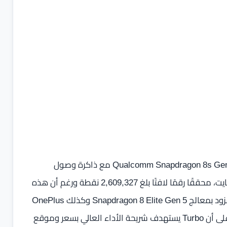
ظهرت نتائج AnTuTu لتوضح أن الهاتف يعتمد على معالج Qualcomm Snapdragon 8s Gen 4 مع ذاكرة وصول
عشوائية بسعة 16 جيجابايت ومساحة تخزين داخلية 512 جيجابايت، محققًا رقمًا لافتًا بلغ 2,609,327 نقطة ورغم أن هذه
النتيجة تضعه دون هواتف الفئة العليا مثل OnePlus 15 المزود بمعالج Snapdragon 8 Elite Gen 5 وكذلك OnePlus
15R بمعالج Snapdragon 8 Gen 5 فإنها تظل مؤشرًا قويًا على أن Turbo يستهدف شريحة الأداء العالي بسعر وموقع