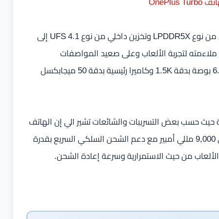
القائمة أكدت أيضًا أن الهاتف سيأتي بذاكرة وصول عشوائي من نوع LPDDR5X وتخزين داخلي من نوع UFS 4.1 إلى
 مرتفع يصل إلى 165 هرتز ما يؤكد ملاءمته لتجربة الألعاب وعلى صعيد المواصفات
المتوقعة تشير التسريبات إلى شاشة من نوع OLED قياس 6.7 بوصة بدقة 1.5K وكاميرا رئيسية بدقة 50 ميجابكسل
تسريبات OnePlus Turbo تبقى البطارية حيث حسب بعض التسريبات والشائعات تشير الي إن الهاتف
سيضم أكبر بطارية في تاريخ هواتف OnePlus بسعة تصل إلى 9,000 مللي أمبير مع دعم الشحن السلكي السريع بقدرة