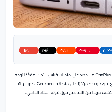
نكد إن
بينتريست
ريديت
ثريدز
إيميل
في خطوة جديدة تسبق الإطلاق الرسمي، ظهر هاتف OnePlus Turbo من جديد على منصات قياس الأداء، مؤكّدًا توجه
الشركة نحو تقديم هاتف مخصص للألعاب بسقف أداء مرتفع. فبعد رصده مؤخرًا على منصة Geekbench، ظهر الهاتف