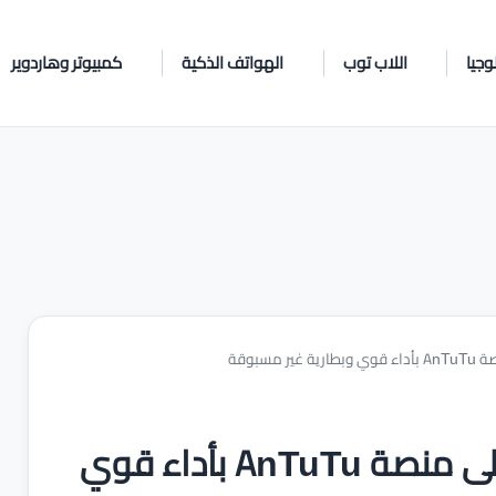
وجيا
اللاب توب
الهواتف الذكية
كمبيوتر وهاردوير
رصد هاتف OnePlus Turbo على منصة AnTuTu بأداء قوي