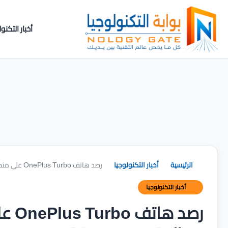
أخبار التكنول
الرئيسية
أخبار التكنولوجيا
رصد هاتف OnePlus Turbo على منصة AnTuTu بأداء قوي وبطارية غير مسبوقة
أخبار التكنولوجيا