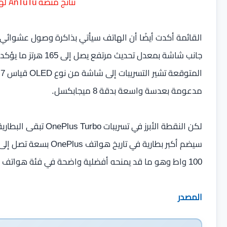
نتائج منصة AnTuTu لهاتف OnePlus Turbo
جانب شاشة بمعدل تحديث
مدعومة بعدسة واسعة بدقة 8 ميجابكسل.
لكن النقطة الأبرز في 
100 واط وهو ما قد يمنحه أفضلية واضحة في فئة هواتف الألعاب من حيث الاستمرارية وسرعة إعادة الشحن.
المصدر