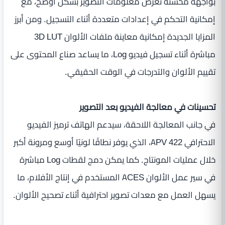
بواجهة محسّنة تعرض معلومات التصوير بشكل أوضح، مع
إمكانية التحكم في إعدادات متعددة أثناء التسجيل. ومن أبرز
المزايا الجديدة إمكانية معاينة ملفات الألوان 3D LUT
مباشرة أثناء تسجيل فيديو Log، ما يساعد صناع المحتوى على
تقييم الألوان والتدرجات في الوقت الحقيقي.
تحسينات في معالجة الفيديو بعد التصوير
في جانب المعالجة اللاحقة، سيدعم الهاتف ترميز الفيديو
الاحترافي APV 422، الذي يوفر نطاقًا لونيًا أوسع ومرونة أكبر
خلال عمليات المونتاج. كما يمكن دمج لقطات Log مباشرة
في سير عمل الألوان ACES المستخدم في إنتاج الأفلام، ما
يسهل العمل مع معدات تصوير احترافية أثناء تصحيح الألوان.