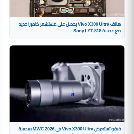
هاتف Vivo X300 Ultra يحصل على مستشعر كاميرا جديد
مع عدسة Sony LYT-818 ...
فيفو تستعرض Vivo X300 Ultra في MWC 2026 بعدسة