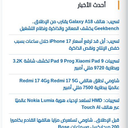
أحدث الأخبار
تسريب: هاتف Galaxy A18 يقترب من الإطلاق..
Geekbench يكشف المعالج والذاكرة ونظام التشغيل
تسريب: أبل قد ترفع أسعار iPhone 17 خلال ساعات بسبب
خفض الإنتاج ونقص الذاكرة
تسريبات Xiaomi Pad 9 وPad 9 Pro تكشف شاشة 3.2K
وبطارية 9720 مللي أمبير
شاومي تطلق هاتفي Redmi 17 5G وRedmi 17 4G
عالميًا ببطارية 7500 مللي أمبير
تسريبات: HMD تستعد لإحياء هوية Nokia Lumia عالميًا
عبر هاتف Touch AI
قبل الإطلاق.. شاومي تستعرض مزايا هاتفها القادم بكاميرا
200 ميجابكسل وسماعات Bose