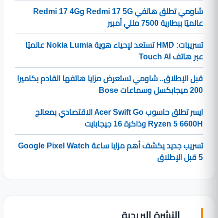
شاومي تطلق هاتفي Redmi 17 5G وRedmi 17 4G
عالميًا ببطارية 7500 مللي أمبير
تسريبات: HMD تستعد لإحياء هوية Nokia Lumia عالميًا
عبر هاتف Touch AI
قبل الإطلاق.. شاومي تستعرض مزايا هاتفها القادم بكاميرا
200 ميجابكسل وسماعات Bose
ايسر تطلق حاسوب Acer Swift Go الاقتصادي بمعالج
Ryzen 5 6600H وذاكرة 16 جيجابايت
تسريب جديد يكشف أهم مزايا ساعة Google Pixel Watch
5 قبل الإطلاق
النشرة البريدية