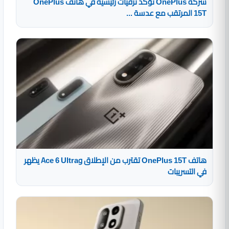
شركة OnePlus تؤكد ترقيات رئيسية في هاتف OnePlus
15T المرتقب مع عدسة ...
هاتف OnePlus 15T تقترب من الإطلاق وAce 6 Ultra يظهر
في التسريبات