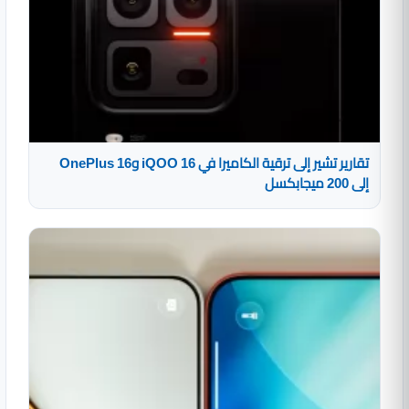
تقارير تشير إلى ترقية الكاميرا في iQOO 16 وOnePlus 16
إلى 200 ميجابكسل