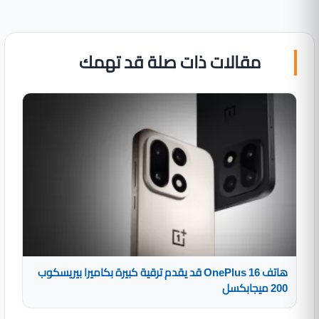
مقالات ذات صلة قد تهمك
هاتف OnePlus 16 قد يقدم ترقية كبيرة بكاميرا بيريسكوب
200 ميجابكسل